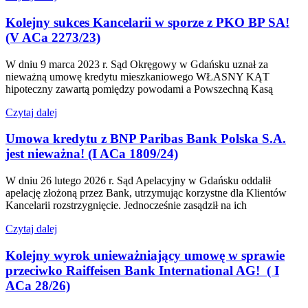
Kolejny sukces Kancelarii w sporze z PKO BP SA!
(V ACa 2273/23)
W dniu 9 marca 2023 r. Sąd Okręgowy w Gdańsku uznał za
nieważną umowę kredytu mieszkaniowego WŁASNY KĄT
hipoteczny zawartą pomiędzy powodami a Powszechną Kasą
Czytaj dalej
Umowa kredytu z BNP Paribas Bank Polska S.A.
jest nieważna! (I ACa 1809/24)
W dniu 26 lutego 2026 r. Sąd Apelacyjny w Gdańsku oddalił
apelację złożoną przez Bank, utrzymując korzystne dla Klientów
Kancelarii rozstrzygnięcie. Jednocześnie zasądził na ich
Czytaj dalej
Kolejny wyrok unieważniający umowę w sprawie
przeciwko Raiffeisen Bank International AG! ( I
ACa 28/26)