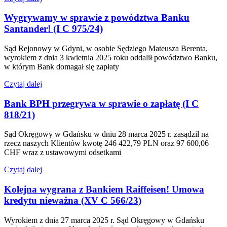
Wygrywamy w sprawie z powództwa Banku
Santander! (I C 975/24)
Sąd Rejonowy w Gdyni, w osobie Sędziego Mateusza Berenta,
wyrokiem z dnia 3 kwietnia 2025 roku oddalił powództwo Banku,
w którym Bank domagał się zapłaty
Czytaj dalej
Bank BPH przegrywa w sprawie o zapłatę (I C
818/21)
Sąd Okręgowy w Gdańsku w dniu 28 marca 2025 r. zasądził na
rzecz naszych Klientów kwotę 246 422,79 PLN oraz 97 600,06
CHF wraz z ustawowymi odsetkami
Czytaj dalej
Kolejna wygrana z Bankiem Raiffeisen! Umowa
kredytu nieważna (XV C 566/23)
Wyrokiem z dnia 27 marca 2025 r. Sąd Okręgowy w Gdańsku