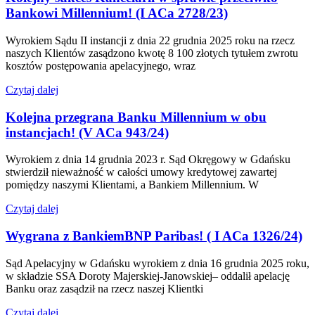
Bankowi Millennium! (I ACa 2728/23)
Wyrokiem Sądu II instancji z dnia 22 grudnia 2025 roku na rzecz
naszych Klientów zasądzono kwotę 8 100 złotych tytułem zwrotu
kosztów postępowania apelacyjnego, wraz
Czytaj dalej
Kolejna przegrana Banku Millennium w obu
instancjach! (V ACa 943/24)
Wyrokiem z dnia 14 grudnia 2023 r. Sąd Okręgowy w Gdańsku
stwierdził nieważność w całości umowy kredytowej zawartej
pomiędzy naszymi Klientami, a Bankiem Millennium. W
Czytaj dalej
Wygrana z BankiemBNP Paribas! ( I ACa 1326/24)
Sąd Apelacyjny w Gdańsku wyrokiem z dnia 16 grudnia 2025 roku,
w składzie SSA Doroty Majerskiej-Janowskiej– oddalił apelację
Banku oraz zasądził na rzecz naszej Klientki
Czytaj dalej