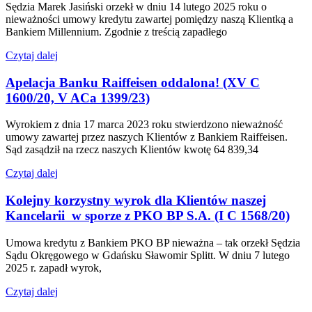
Sędzia Marek Jasiński orzekł w dniu 14 lutego 2025 roku o
nieważności umowy kredytu zawartej pomiędzy naszą Klientką a
Bankiem Millennium. Zgodnie z treścią zapadłego
Czytaj dalej
Apelacja Banku Raiffeisen oddalona! (XV C
1600/20, V ACa 1399/23)
Wyrokiem z dnia 17 marca 2023 roku stwierdzono nieważność
umowy zawartej przez naszych Klientów z Bankiem Raiffeisen.
Sąd zasądził na rzecz naszych Klientów kwotę 64 839,34
Czytaj dalej
Kolejny korzystny wyrok dla Klientów naszej
Kancelarii w sporze z PKO BP S.A. (I C 1568/20)
Umowa kredytu z Bankiem PKO BP nieważna – tak orzekł Sędzia
Sądu Okręgowego w Gdańsku Sławomir Splitt. W dniu 7 lutego
2025 r. zapadł wyrok,
Czytaj dalej