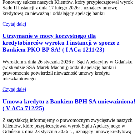
Ponowny sukces naszych Klientów, który przypieczętował wyrok
Sądu II instancji z dnia 17 lutego 2026r , uznający umowę
kredytową za nieważną i oddalający apelację banku
Czytaj dalej
Utrzymanie w mocy korzystnego dla
kredytobiorców wyroku I instancji w sporze z
Bankiem PKO BP SA! ( I ACa 1211/23)
Wyrokiem z dnia 26 stycznia 2026 r. Sąd Apelacyjny w Gdańsku
(w składzie SSA Marek Machnij) oddalił apelację banku i
prawomocnie potwierdził nieważność umowy kredytu
mieszkaniowego
Czytaj dalej
Umowa kredytu z Bankiem BPH SA unieważniona!
( V ACa 712/25)
Z satysfakcją informujemy o prawomocnym zwycięstwie naszych
Klientów, które przypieczętował wyrok Sądu Apelacyjnego w
Gdańsku z dnia 23 stycznia 2026 r. , uznający umowę kredytową