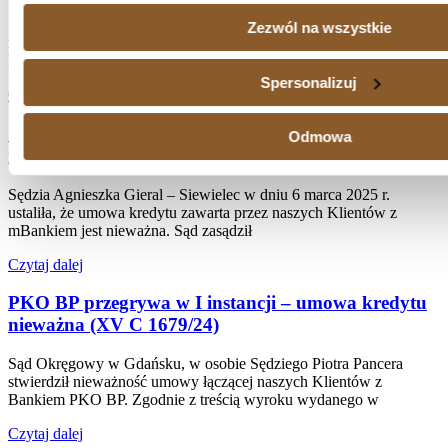
Sąd Okręgowy w Gdańsku w dniu 7 marca 2025 r. orzekł o
Zezwól na wszystkie
nieważności umowy kredytu, którą nasi Klienci zawarli z Bankiem
BPH. Sędzia Agnieszka Piotrowska
Spersonalizuj
Czytaj dalej
Sąd Okręgowy w Gdańsku: umowa kredytu z
Odmowa
mBankiem nieważna (I C 1785/22)
Sędzia Agnieszka Gieral – Siewielec w dniu 6 marca 2025 r.
ustaliła, że umowa kredytu zawarta przez naszych Klientów z
mBankiem jest nieważna. Sąd zasądził
Czytaj dalej
PKO BP przegrywa w I instancji – umowa kredytu
nieważna (XV C 1679/24)
Sąd Okręgowy w Gdańsku, w osobie Sędziego Piotra Pancera
stwierdził nieważność umowy łączącej naszych Klientów z
Bankiem PKO BP. Zgodnie z treścią wyroku wydanego w
Czytaj dalej