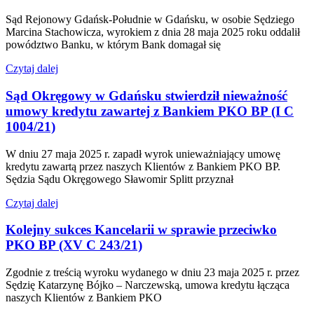
Sąd Rejonowy Gdańsk-Południe w Gdańsku, w osobie Sędziego
Marcina Stachowicza, wyrokiem z dnia 28 maja 2025 roku oddalił
powództwo Banku, w którym Bank domagał się
Czytaj dalej
Sąd Okręgowy w Gdańsku stwierdził nieważność
umowy kredytu zawartej z Bankiem PKO BP (I C
1004/21)
W dniu 27 maja 2025 r. zapadł wyrok unieważniający umowę
kredytu zawartą przez naszych Klientów z Bankiem PKO BP.
Sędzia Sądu Okręgowego Sławomir Splitt przyznał
Czytaj dalej
Kolejny sukces Kancelarii w sprawie przeciwko
PKO BP (XV C 243/21)
Zgodnie z treścią wyroku wydanego w dniu 23 maja 2025 r. przez
Sędzię Katarzynę Bójko – Narczewską, umowa kredytu łącząca
naszych Klientów z Bankiem PKO