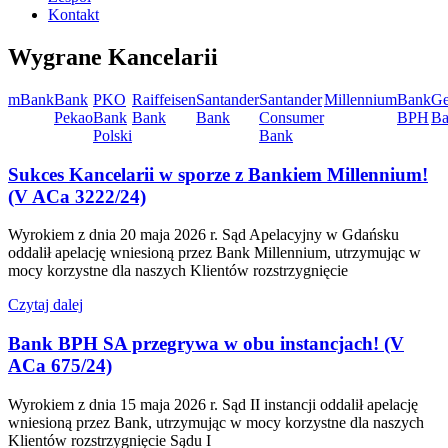
Kontakt
Wygrane Kancelarii
mBank
Bank
PKO
Raiffeisen
Santander
Santander
Millennium
Bank
Ge
Pekao
Bank
Bank
Bank
Consumer
BPH
Ba
Polski
Bank
Sukces Kancelarii w sporze z Bankiem Millennium!
(V ACa 3222/24)
Wyrokiem z dnia 20 maja 2026 r. Sąd Apelacyjny w Gdańsku
oddalił apelację wniesioną przez Bank Millennium, utrzymując w
mocy korzystne dla naszych Klientów rozstrzygnięcie
Czytaj dalej
Bank BPH SA przegrywa w obu instancjach! (V
ACa 675/24)
Wyrokiem z dnia 15 maja 2026 r. Sąd II instancji oddalił apelację
wniesioną przez Bank, utrzymując w mocy korzystne dla naszych
Klientów rozstrzygnięcie Sądu I