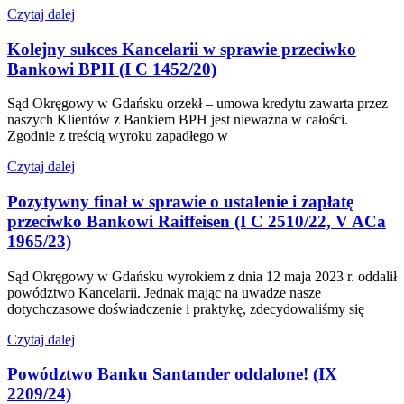
Czytaj dalej
Kolejny sukces Kancelarii w sprawie przeciwko
Bankowi BPH (I C 1452/20)
Sąd Okręgowy w Gdańsku orzekł – umowa kredytu zawarta przez
naszych Klientów z Bankiem BPH jest nieważna w całości.
Zgodnie z treścią wyroku zapadłego w
Czytaj dalej
Pozytywny finał w sprawie o ustalenie i zapłatę
przeciwko Bankowi Raiffeisen (I C 2510/22, V ACa
1965/23)
Sąd Okręgowy w Gdańsku wyrokiem z dnia 12 maja 2023 r. oddalił
powództwo Kancelarii. Jednak mając na uwadze nasze
dotychczasowe doświadczenie i praktykę, zdecydowaliśmy się
Czytaj dalej
Powództwo Banku Santander oddalone! (IX
2209/24)