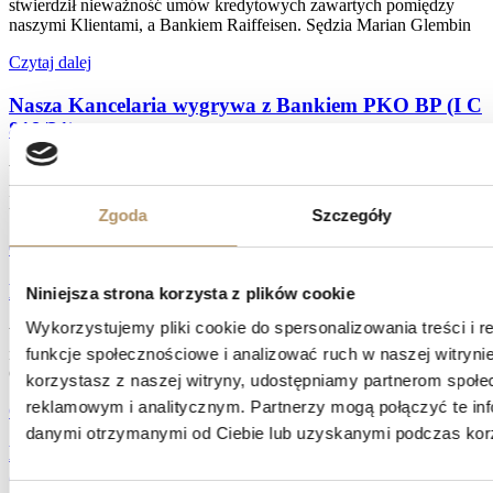
stwierdził nieważność umów kredytowych zawartych pomiędzy
naszymi Klientami, a Bankiem Raiffeisen. Sędzia Marian Glembin
Czytaj dalej
Nasza Kancelaria wygrywa z Bankiem PKO BP (I C
819/21)
W dniu 14 marca 2025 r. Sąd Okręgowy w Gdańsku wydał kolejny
korzystny wyrok dla Klientów naszej Kancelarii i ustalił nieważność
umowy kredytu zawartej z
Zgoda
Szczegóły
Czytaj dalej
Mbank przegrywa w I instancji (XV C 2123/22)
Niniejsza strona korzysta z plików cookie
Wykorzystujemy pliki cookie do spersonalizowania treści i 
W dniu 12 marca 2025 r. zapadł wyrok w sprawie z powództwa
naszych Klientów przeciwko mBankowi. Sąd Okręgowy w
funkcje społecznościowe i analizować ruch w naszej witrynie
Gdańsku, w osobie Sędzi Agnieszki Piotrowskiej
korzystasz z naszej witryny, udostępniamy partnerom społ
reklamowym i analitycznym. Partnerzy mogą połączyć te inf
Czytaj dalej
danymi otrzymanymi od Ciebie lub uzyskanymi podczas korzy
Kancelaria wygrywa z Bankiem BPH w I instancji!
(XV C 1239/20)