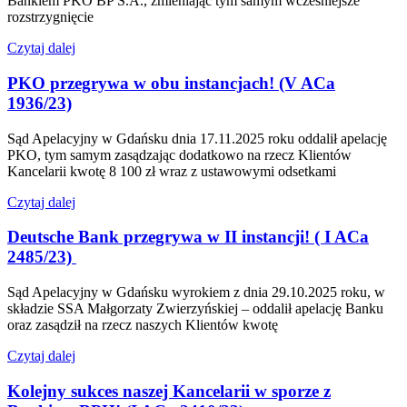
Bankiem PKO BP S.A., zmieniając tym samym wcześniejsze
rozstrzygnięcie
Czytaj dalej
PKO przegrywa w obu instancjach! (V ACa
1936/23)
Sąd Apelacyjny w Gdańsku dnia 17.11.2025 roku oddalił apelację
PKO, tym samym zasądzając dodatkowo na rzecz Klientów
Kancelarii kwotę 8 100 zł wraz z ustawowymi odsetkami
Czytaj dalej
Deutsche Bank przegrywa w II instancji! ( I ACa
2485/23)
Sąd Apelacyjny w Gdańsku wyrokiem z dnia 29.10.2025 roku, w
składzie SSA Małgorzaty Zwierzyńskiej – oddalił apelację Banku
oraz zasądził na rzecz naszych Klientów kwotę
Czytaj dalej
Kolejny sukces naszej Kancelarii w sporze z