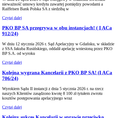
nieważność umowy kredytu zawartej pomiędzy powodami a
Raiffeisen Bank Polska SA z siedzibą w
Czytaj dalej
PKO BP SA przegrywa w obu instancjach! ( I ACa
912/24)
W dniu 12 stycznia 2026 r. Sąd Apelacyjny w Gdańsku, w składzie
z SSA Jakuba Rusińskiego, oddalił apelację wniesioną przez PKO
BP S.A. od wyroku
Czytaj dalej
Kolejna wygrana Kancelarii z PKO BP SA! (I ACa
706/24)
Wyrokiem Sądu II instancji z dnia 5 stycznia 2026 r. na rzecz
naszych Klientów zasądzono kwotę 8 100 zł tytułem zwrotu
kosztów postępowania apelacyjnego wraz
Czytaj dalej
Kolejny sukces Kancelarii w sprawie przeciwko