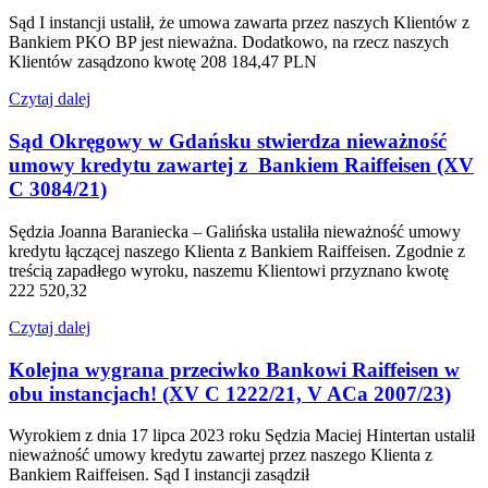
Sąd I instancji ustalił, że umowa zawarta przez naszych Klientów z
Bankiem PKO BP jest nieważna. Dodatkowo, na rzecz naszych
Klientów zasądzono kwotę 208 184,47 PLN
Czytaj dalej
Sąd Okręgowy w Gdańsku stwierdza nieważność
umowy kredytu zawartej z Bankiem Raiffeisen (XV
C 3084/21)
Sędzia Joanna Baraniecka – Galińska ustaliła nieważność umowy
kredytu łączącej naszego Klienta z Bankiem Raiffeisen. Zgodnie z
treścią zapadłego wyroku, naszemu Klientowi przyznano kwotę
222 520,32
Czytaj dalej
Kolejna wygrana przeciwko Bankowi Raiffeisen w
obu instancjach! (XV C 1222/21, V ACa 2007/23)
Wyrokiem z dnia 17 lipca 2023 roku Sędzia Maciej Hintertan ustalił
nieważność umowy kredytu zawartej przez naszego Klienta z
Bankiem Raiffeisen. Sąd I instancji zasądził