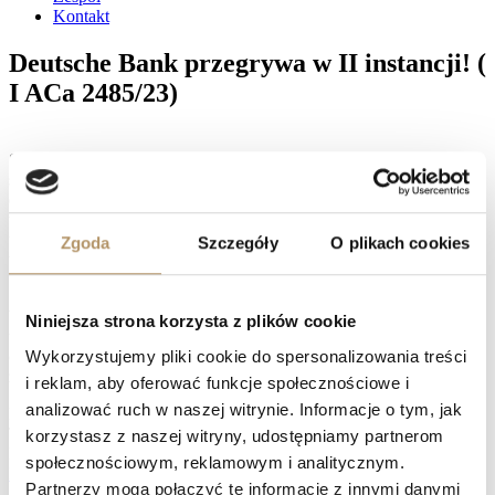
Kontakt
Deutsche Bank przegrywa w II instancji! (
I ACa 2485/23)
Sąd Apelacyjny w Gdańsku wyrokiem z dnia 29.10.2025 roku, w
składzie SSA Małgorzaty Zwierzyńskiej – oddalił apelację Banku
oraz zasądził na rzecz naszych Klientów kwotę 8 100 złotych
tytułem zwrotu kosztów postępowania apelacyjnego, wraz z
ustawowymi odsetkami za opóźnienie. Jest to kolejny korzystny
Zgoda
Szczegóły
O plikach cookies
wyrok dla Klientów Kancelarii, ponieważ- zgodnie z wyrokiem
Sądu I instancji- umowa kredytu została uznana za nieważną.
W rezultacie na konto Klientów trafi kwota 82 313, 26 CHF wraz z
Niniejsza strona korzysta z plików cookie
ustawowymi odsetkami za opóźnienie od dnia 9 kwietnia 2021 roku
Wykorzystujemy pliki cookie do spersonalizowania treści
oraz kwota 11 817 złotych tytułem zwrotów kosztów procesu wraz
z ustawowymi odsetkami za opóźnienie.
i reklam, aby oferować funkcje społecznościowe i
analizować ruch w naszej witrynie. Informacje o tym, jak
Facebook
Twitter
korzystasz z naszej witryny, udostępniamy partnerom
LinkedIn
społecznościowym, reklamowym i analitycznym.
Prev
Kolejny sukces naszej Kancelarii w sporze z Bankiem BPH! (I
Partnerzy mogą połączyć te informacje z innymi danymi
ACa 2410/23)