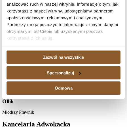
analizować ruch w naszej witrynie. Informacje o tym, jak
korzystasz z naszej witryny, udostępniamy partnerom
społecznościowym, reklamowym i analitycznym.
Paweł
Partnerzy mogą połączyć te informacje z innymi danymi
Cesarek
otrzymanymi od Ciebie lub uzyskanymi podczas
Aplikant Radcowski
korzystania z ich usług.
Katarzyna
Zezwól na wszystkie
Bogucka
Spersonalizuj
Aplikantka Adwokacka
Odmowa
Wiktoria
Ollik
Młodszy Prawnik
Kancelaria Adwokacka