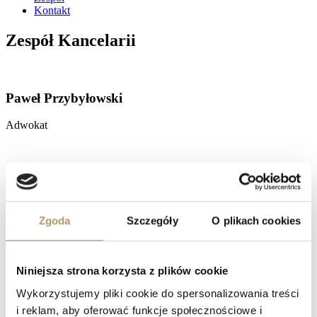
Kontakt
Zespół Kancelarii
Paweł Przybyłowski
Adwokat
Kinga
Jóźwiak
aDWOKAT
Zgoda
Szczegóły
O plikach cookies
Agnieszka
Niniejsza strona korzysta z plików cookie
Suchorz
Wykorzystujemy pliki cookie do spersonalizowania treści
i reklam, aby oferować funkcje społecznościowe i
aplikantka adwokacka