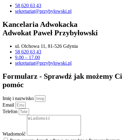
58 620 63 43
sekretariat@przybylowski.pl
Kancelaria Adwokacka
Adwokat Paweł Przybyłowski
ul. Olchowa 11, 81-526 Gdynia
58 620 63 43
9.00 – 17.00
sekretariat@przybylowski.pl
Formularz - Sprawdź jak możemy Ci
pomóc
Imię i nazwisko
Email
Telefon
Wiadomość