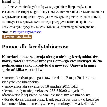
Email
Przetwarzanie danych odbywa się zgodnie z Rozporządzeniem
Parlamentu Europejskiego i Rady (UE) 2016/679 z dnia 27 kwietnia 2016 r.
w sprawie ochrony osób fizycznych w związku z przetwarzaniem danych
osobowych i w sprawie swobodnego przepływu takich danych oraz
uchylenia dyrektywy 95/46/WE. Klauzula informacyjna dostępna na
stronie:
Polityka Prywatności
Szybka konsultacja
Pomoc dla kredytobiorców
Kancelaria poszerza swoją ofertę o obsługę kredytobiorców,
którzy zawarli umowę kredytu złotowego kwalifikującą się do
podniesienia sankcji kredytu darmowego. Umowa ta musi
spełniać kilka warunków:
• umowa kredytu podlega ustawie z dnia 12 maja 2011 roku o
kredycie konsumenckim,
• umowa została zawarta po 18 grudnia 2011 roku,
• kwota kredytu nie przekracza 255 550,00 złotych albo
równowartość tej kwoty w walucie innej niż waluta polska,
• doszło do naruszenia przez Bank przepisów ustawy o kredycie
konsumenckim, enumeratywnie wymienionych w art. 45 ust. 1