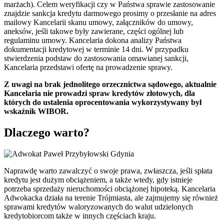
marżach). Celem weryfikacji czy w Państwa sprawie zastosowanie
znajdzie sankcja kredytu darmowego prosimy o przesłanie na adres
mailowy Kancelarii skanu umowy, załączników do umowy,
aneksów, jeśli takowe były zawierane, części ogólnej lub
regulaminu umowy. Kancelaria dokona analizy Państwa
dokumentacji kredytowej w terminie 14 dni. W przypadku
stwierdzenia podstaw do zastosowania omawianej sankcji,
Kancelaria przedstawi ofertę na prowadzenie sprawy.
Z uwagi na brak jednolitego orzecznictwa sądowego, aktualnie
Kancelaria nie prowadzi spraw kredytów złotowych, dla
których do ustalenia oprocentowania wykorzystywany był
wskaźnik WIBOR.
Dlaczego warto?
Naprawdę warto zawalczyć o swoje prawa, zwłaszcza, jeśli spłata
kredytu jest dużym obciążeniem, a także wtedy, gdy istnieje
potrzeba sprzedaży nieruchomości obciążonej hipoteką. Kancelaria
Adwokacka działa na terenie Trójmiasta, ale zajmujemy się również
sprawami kredytów waloryzowanych do walut udzielonych
kredytobiorcom także w innych częściach kraju.