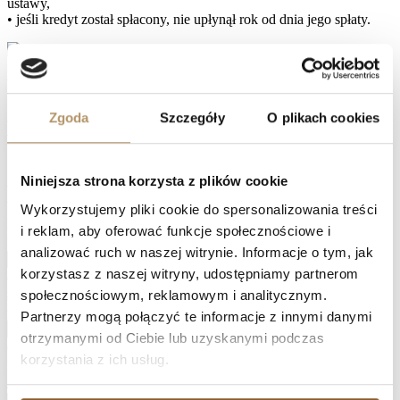
ustawy,
• jeśli kredyt został spłacony, nie upłynął rok od dnia jego spłaty.
Kalkulator SKD
Zgoda
Szczegóły
O plikach cookies
Kalkulator sankcji kredytu darmowego
(SKD)
Niniejsza strona korzysta z plików cookie
Wyliczenie skutków braku możliwości pobierania odsetek przez
bank.
Wykorzystujemy pliki cookie do spersonalizowania treści
Kwota wypłaconego kredytu (PLN)
i reklam, aby oferować funkcje społecznościowe i
Marża banku (% do WIBOR 3M)
Podaj kapitał wypłacony przez bank.
analizować ruch w naszej witrynie. Informacje o tym, jak
Prowizje /
Podaj tylko marżę z umowy.
korzystasz z naszej witryny, udostępniamy partnerom
opłaty pozaodsetkowe (PLN)
Podaj
społecznościowym, reklamowym i analitycznym.
łączną kwotę kosztów pozaodsetkowych (np. prowizja, opłaty
Start spłaty (miesiąc)
przygotowawcze). Wpisz 0, jeśli nie dotyczy.
Partnerzy mogą połączyć te informacje z innymi danymi
Okres kredytu
Miesiąc pierwszej raty.
otrzymanymi od Ciebie lub uzyskanymi podczas
(miesiące)
Łączny okres z umowy.
korzystania z ich usług.
Karencja (miesiące – tylko odsetki)
Raty
Jeśli na początku spłacałeś tylko odsetki — wpisz liczbę miesięcy.
Stan na miesiąc