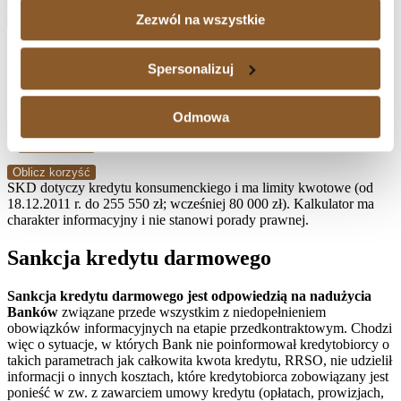
System rat zgodny z umową.
Zezwól na wszystkie
Na ten miesiąc pokażemy saldo i
podsumowanie.
Spersonalizuj
Nadpłaty (PLN) – opcjonalnie
Jeśli w trakcie trwania kredytu wpłaciłeś dodatkowe środki
ponad ratę (nadpłata), wpisz miesiąc i kwotę.
Odmowa
Miesiąc (YYYY-MM)
Kwota nadpłaty (PLN)
Dodaj wiersz
Oblicz korzyść
SKD dotyczy kredytu konsumenckiego i ma limity kwotowe (od
18.12.2011 r. do 255 550 zł; wcześniej 80 000 zł). Kalkulator ma
charakter informacyjny i nie stanowi porady prawnej.
Sankcja kredytu darmowego
Sankcja kredytu darmowego jest odpowiedzią na nadużycia
Banków
związane przede wszystkim z niedopełnieniem
obowiązków informacyjnych na etapie przedkontraktowym. Chodzi
więc o sytuacje, w których Bank nie poinformował kredytobiorcy o
takich parametrach jak całkowita kwota kredytu, RRSO, nie udzielił
informacji o innych kosztach, które kredytobiorca zobowiązany jest
ponieść w zw. z zawarciem umowy kredytu (opłatach, prowizjach,