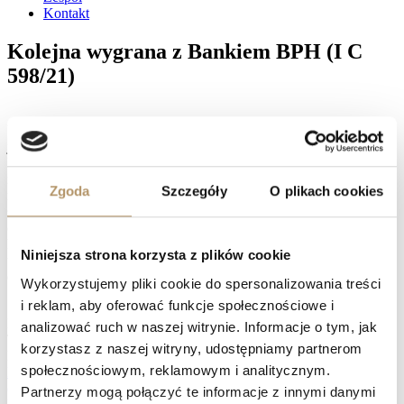
Kontakt
Kolejna wygrana z Bankiem BPH (I C
598/21)
Umowa kredytu łącząca klientów naszej Kancelarii z Bankiem BPH
jest nieważna – tak orzekł Sądu Okręgowy w Gdańsku. Sędzia
Monika Bakuła – Steinborn, wyrokiem z dnia 8 listopada 2024
roku, ustaliła nieważność umowy kredytu oraz zasądziła na rzecz
Zgoda
Szczegóły
O plikach cookies
naszych klientów kwotę 123 756,80 PLN, tytułem zwrotu
spłacanego kapitału kredytu, wraz z ustawowymi odsetkami za
opóźnienie od dnia doręczenia pozwu Bankowi. Ponadto nasi
klienci otrzymają zwrot kosztów procesu, również wraz z
Niniejsza strona korzysta z plików cookie
ustawowymi odsetkami za opóźnienie, w tym przypadku jednak od
dnia uprawomocnienia się wyroku. Koszty te wyliczono na kwotę
Wykorzystujemy pliki cookie do spersonalizowania treści
7 794 PLN. Wyrok nie jest jeszcze prawomocny.
i reklam, aby oferować funkcje społecznościowe i
Facebook
analizować ruch w naszej witrynie. Informacje o tym, jak
Twitter
korzystasz z naszej witryny, udostępniamy partnerom
LinkedIn
społecznościowym, reklamowym i analitycznym.
Prev
Sąd Okręgowy w Gdańsku orzekł nieważność umowy kredytu
(I C 122/21)
Partnerzy mogą połączyć te informacje z innymi danymi