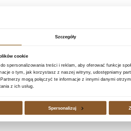
ank Millennium S.A. – umowa kredytu niew
Minga-Głuszcz, wyrokiem z dnia 15 lutego 2024 roku (sygn. akt: XV
0.422,30 zł wraz z ustawowymi odsetkami za opóźnienie od dnia 5 ma
Szczegóły
5 maja 2022 roku do dnia zapłaty; zasądził na rzecz powodów kwotę 
stawowymi za opóźnienie za czas od dnia uprawomocnienia się wyroku
 plików cookie
do spersonalizowania treści i reklam, aby oferować funkcje sp
ormacje o tym, jak korzystasz z naszej witryny, udostępniamy p
ości Bank Polski S.A. – umowa kredytu nieważna w całości
Następny
Partnerzy mogą połączyć te informacje z innymi danymi otrzym
nia z ich usług.
edytu waloryzowanego do waluty jest dużym obciążeniem, a także wtedy
zajmujemy się również sprawami kredytów waloryzowanych do walut udz
Spersonalizuj
Z