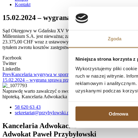
Kontakt
15.02.2024 – wygrana sprawa przeciwko B
Sąd Okręgowy w Gdańsku XV Wydział Cywilny, referent SSO Urszula 
Millennium S.A. jest nieważna; zasądził na rzecz powodów kwotę 10
Zgoda
23.375,00 CHF wraz z ustawowymi odsetkami za opóźnienie od dnia 
tytułem zwrotu kosztów zastępstwa procesowego, wraz z odsetkami u
Facebook
Niniejsza strona korzysta z
Twitter
Wykorzystujemy pliki cookie 
LinkedIn
Prev
Kancelaria wygrywa w sporze z bankiem Millennium S.A.!
ruch w naszej witrynie. Inf
15.02.2024 – wygrana sprawa przeciwko Powszechna Kasa Oszczędn
reklamowym i analitycznym. 
uzyskanymi podczas korzysta
Naprawdę warto zawalczyć o swoje prawa, zwłaszcza, jeśli spłata kr
hipoteką. Kancelaria Adwokacka działa na terenie Trójmiasta, ale 
58 620 63 43
sekretariat@przybylowski.pl
Odmowa
Kancelaria Adwokacka
Adwokat Paweł Przybyłowski