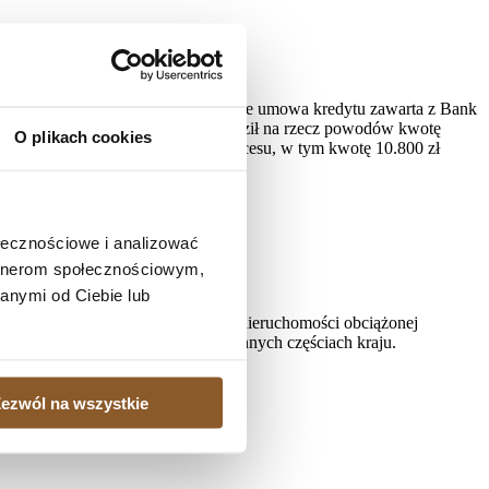
ażna w całości
 C 640/22) na rozprawie ustalił, że umowa kredytu zawarta z Bank
ja 2022 roku do dnia zapłaty; zasądził na rzecz powodów kwotę
O plikach cookies
11.834 tytułem zwrotu kosztów procesu, w tym kwotę 10.800 zł
 do dnia zapłaty.
ołecznościowe i analizować
artnerom społecznościowym,
anymi od Ciebie lub
, gdy istnieje potrzeba sprzedaży nieruchomości obciążonej
ielonych kredytobiorcom także w innych częściach kraju.
ezwól na wszystkie