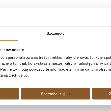
o Bankowi BPH Spółka Akcyjna – umowa kre
a Kazaniecka – Kapała, wyrokiem z dnia 08.05.2024 r. (sygn. akt X
ażna; zasądził od pozwanego na rzecz powodów kwotę 96.322,12 zł 
Szczegóły
wotę 30.302,54 CHF wraz z odsetkami ustawowymi za opóźnienie od dni
otę 10.834 zł tytułem zwrotu kosztów zastępstwa procesowego – tj. ł
czas od dnia uprawomocnienia się niniejszego wyroku do dnia zapłaty
 plików cookie
do spersonalizowania treści i reklam, aby oferować funkcje sp
ormacje o tym, jak korzystasz z naszej witryny, udostępniamy p
nej – umowa kredytu nieważna w całości
cyjnej – umowa nieważna w całości
Następny
Partnerzy mogą połączyć te informacje z innymi danymi otrzym
nia z ich usług.
edytu waloryzowanego do waluty jest dużym obciążeniem, a także wtedy
zajmujemy się również sprawami kredytów waloryzowanych do walut udz
Spersonalizuj
Z