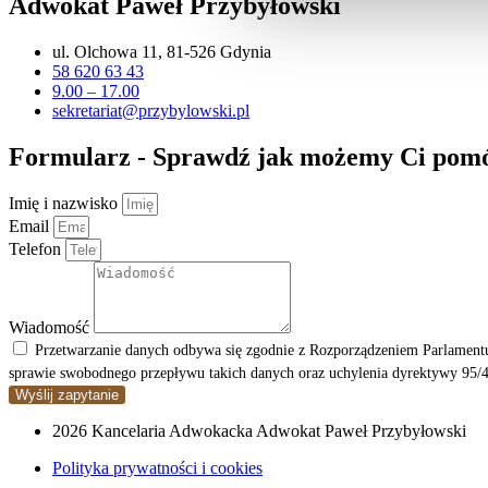
Adwokat Paweł Przybyłowski
ul. Olchowa 11, 81-526 Gdynia
58 620 63 43
9.00 – 17.00
sekretariat@przybylowski.pl
Formularz - Sprawdź jak możemy Ci pom
Imię i nazwisko
Email
Telefon
Wiadomość
Przetwarzanie danych odbywa się zgodnie z Rozporządzeniem Parlamentu
sprawie swobodnego przepływu takich danych oraz uchylenia dyrektywy 95/4
Wyślij zapytanie
2026 Kancelaria Adwokacka Adwokat Paweł Przybyłowski
Polityka prywatności i cookies