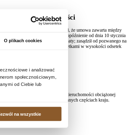
dytu nieważna w całości
V C 2900/22) na rozprawie; ustalił, że umowa zawarta między
wraz z odsetkami ustawowymi za opóźnienie od dnia 10 stycznia
O plikach cookies
a 10 stycznia 2023 r. do dnia zapłaty; zasądził od pozwanego na
ącznie kwotę 11.834 zł, wraz z odsetkami w wysokości odsetek
.
ołecznościowe i analizować
artnerom społecznościowym,
anymi od Ciebie lub
, gdy istnieje potrzeba sprzedaży nieruchomości obciążonej
ielonych kredytobiorcom także w innych częściach kraju.
ezwól na wszystkie