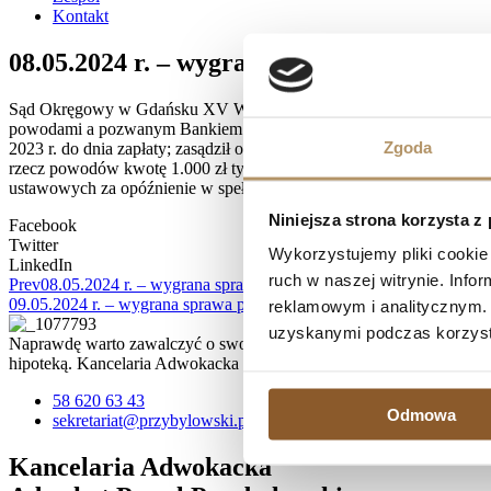
Kontakt
08.05.2024 r. – wygrana sprawa przeciwk
Sąd Okręgowy w Gdańsku XV Wydział Cywilny, referent SSO Katarzyn
powodami a pozwanym Bankiem Millennium Spółką Akcyjną jest niew
Zgoda
2023 r. do dnia zapłaty; zasądził od pozwanego na rzecz powodów k
rzecz powodów kwotę 1.000 zł tytułem zwrotu kosztów sądowych i kw
ustawowych za opóźnienie w spełnieniu świadczenia pieniężnego, za 
Niniejsza strona korzysta z
Facebook
Twitter
Wykorzystujemy pliki cookie 
LinkedIn
ruch w naszej witrynie. Inf
Prev
08.05.2024 r. – wygrana sprawa przeciwko mBank Spółce Akcyj
09.05.2024 r. – wygrana sprawa przeciwko Bankowi BPH Spółce Ak
reklamowym i analitycznym. 
uzyskanymi podczas korzysta
Naprawdę warto zawalczyć o swoje prawa, zwłaszcza, jeśli spłata kr
hipoteką. Kancelaria Adwokacka działa na terenie Trójmiasta, ale 
58 620 63 43
Odmowa
sekretariat@przybylowski.pl
Kancelaria Adwokacka