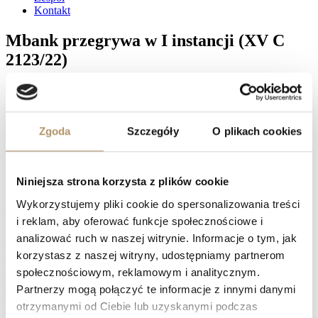
Kontakt
Mbank przegrywa w I instancji (XV C
2123/22)
W dniu 12 marca 2025 r. zapadł wyrok w sprawie z powództwa
naszych Klientów przeciwko mBankowi. Sąd Okręgowy w
Gdańsku, w osobie Sędzi Agnieszki Piotrowskiej zasądził na rzecz
naszych Klientów 309 818,49 PLN tytułem zwrotu kapitału
Zgoda
Szczegóły
O plikach cookies
spłacanego w ramach wykonywania nieważnej umowy kredytu.
Dodatkowo, Bank musi przelać naszym Klientom kwotę 11 934
PLN tytułem zwrotu kosztów procesu. Wskazane sumy trafią na
konto Kredytobiorców, gdy wyrok stanie się prawomocny.
Niniejsza strona korzysta z plików cookie
Facebook
Wykorzystujemy pliki cookie do spersonalizowania treści
Twitter
i reklam, aby oferować funkcje społecznościowe i
LinkedIn
analizować ruch w naszej witrynie. Informacje o tym, jak
Prev
Kancelaria wygrywa z Bankiem BPH w I instancji! (XV C
1239/20)
korzystasz z naszej witryny, udostępniamy partnerom
Nasza Kancelaria wygrywa z Bankiem PKO BP (I C
społecznościowym, reklamowym i analitycznym.
819/21)
Następny
Partnerzy mogą połączyć te informacje z innymi danymi
Naprawdę warto zawalczyć o swoje prawa, zwłaszcza, jeśli spłata
otrzymanymi od Ciebie lub uzyskanymi podczas