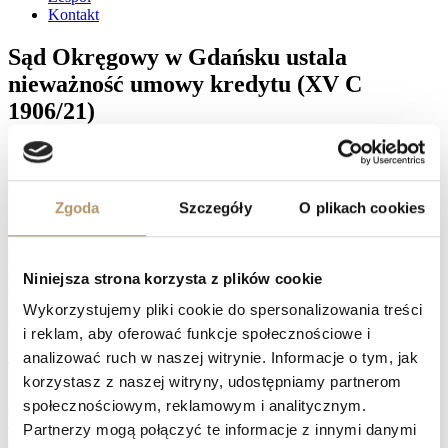
Kontakt
Sąd Okręgowy w Gdańsku ustala
nieważność umowy kredytu (XV C
1906/21)
Zgodnie z treścią wyroku zapadłego w dniu 28 lutego 2025 r. –
umowa kredytu zawarta przez naszych Klientów z Bankiem
Zgoda
Szczegóły
O plikach cookies
Raiffeisen jest nieważna. Sąd Okręgowy w Gdańsku, w osobie
Sędzi Katarzyny Bójko – Narczewskiej zasądził na rzecz Klientów
naszej Kancelarii 123 490 PLN oraz 37 768,05 CHF. Ponadto, Sąd
w całości obciążył Bank kosztami procesu, pozostawiając ich
Niniejsza strona korzysta z plików cookie
wyliczenie referendarzowi sądowemu. Wyrok nie jest jeszcze
prawomocny. Bank może wnieść apelację, ale biorąc pod uwagę
Wykorzystujemy pliki cookie do spersonalizowania treści
nasze doświadczenie, coraz rzadziej decyduje się na ten krok.
i reklam, aby oferować funkcje społecznościowe i
Facebook
analizować ruch w naszej witrynie. Informacje o tym, jak
Twitter
korzystasz z naszej witryny, udostępniamy partnerom
LinkedIn
Prev
Umowa kredytu z PKO BP jest nieważna! (I C 624/22)
społecznościowym, reklamowym i analitycznym.
Wygrywamy z Bankiem PKO BP w obu instancjach! (I C 631/20,V
Partnerzy mogą połączyć te informacje z innymi danymi
ACa 1167/23)
Następny