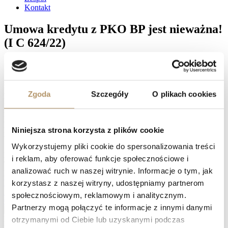
Kontakt
Umowa kredytu z PKO BP jest nieważna!
(I C 624/22)
Sędzia Monika Bakuła – Steinborn w dniu 28 lutego 2025 r.
stwierdziła nieważność umowy zawartej pomiędzy naszą Klientką,
a Bankiem PKO BP. Sąd zasądził od Banku na rzecz naszej
Zgoda
Szczegóły
O plikach cookies
Klientki kwotę 142 318,04 PLN wraz z odsetkami tytułem zwrotu
kapitału spłacanego w ramach wykonywania nieważnej już umowy.
Bank zobowiązany jest również zwrócić naszej Klientce koszty
procesu w wysokości 11 817 PLN. Po uprawomocnieniu się
Niniejsza strona korzysta z plików cookie
wyroku, kwoty te trafią na konto naszej Klientki.
Wykorzystujemy pliki cookie do spersonalizowania treści
Facebook
i reklam, aby oferować funkcje społecznościowe i
Twitter
analizować ruch w naszej witrynie. Informacje o tym, jak
LinkedIn
Prev
Kolejna wygrana Kancelarii z mBankiem (XV C 1208/22)
korzystasz z naszej witryny, udostępniamy partnerom
Sąd Okręgowy w Gdańsku ustala nieważność umowy kredytu (XV
społecznościowym, reklamowym i analitycznym.
C 1906/21)
Następny
Partnerzy mogą połączyć te informacje z innymi danymi
Naprawdę warto zawalczyć o swoje prawa, zwłaszcza, jeśli spłata
otrzymanymi od Ciebie lub uzyskanymi podczas