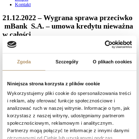
Kontakt
21.12.2022 – Wygrana sprawa przeciwko
mBank S.A. – umowa kredytu nieważna
w całości
Sąd Okręgowy w Gdańsku XV Wydział Cywilny, referent SSO
Magdalena EL-Hagin wyrokiem z dnia 21.12.2022 r. (sygn. akt:
XV C 3079/21) na rozprawie ustalił, iż umowa kredytu zawarta z
Zgoda
Szczegóły
O plikach cookies
BRE Bank S.A. w 2007 r. jest nieważna , zasądził od mBank
S.A. na rzecz powodów kwotę 166734 PLN wraz z należnymi
odsetkami, oddalił pozew w pozostałej części, zasądził od Banku
na rzecz powodów kwotę 11834 PLN tytułem zwrotu kosztów
Niniejsza strona korzysta z plików cookie
procesu
Wykorzystujemy pliki cookie do spersonalizowania treści
Facebook
i reklam, aby oferować funkcje społecznościowe i
Twitter
analizować ruch w naszej witrynie. Informacje o tym, jak
LinkedIn
Prev
21.12.2022 – Wygrana sprawa przeciwko Raiffeisen Bank
korzystasz z naszej witryny, udostępniamy partnerom
International AG – umowa kredytu nieważna w całości
społecznościowym, reklamowym i analitycznym.
22.12.2022 – Wygrana sprawa przeciwko PKO BP S.A. – umowa
Partnerzy mogą połączyć te informacje z innymi danymi
kredytu nieważna w całości
Następny
otrzymanymi od Ciebie lub uzyskanymi podczas