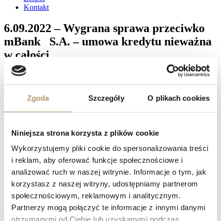
Kontakt
6.09.2022 – Wygrana sprawa przeciwko
mBank S.A. – umowa kredytu nieważna
w całości
Sąd Okręgowy w Gdańsku XVI Wydział Cywilny , referent
SSO Dorota Kołodziej wyrokiem z dnia 6.09.2022 r. (sygn.
akt: XVI Ca 1292/21) na rozprawie oddalił apelację mBank
Zgoda
Szczegóły
O plikach cookies
S.A. od wyroku Sądu Rejonowego w Gdyni z dnia 27.09.2021
r. sygn. akt: I C 521/18 , w którym ustalono przesłankowo., iż
umowa kredytu zawarta z BRE Bank S.A. jest nieważna ,
zasądził od mBanku S.A. na rzecz powódki kwotę 1800 zł.
Niniejsza strona korzysta z plików cookie
tytułem zwrotu kosztów procesu.
Wykorzystujemy pliki cookie do spersonalizowania treści
Facebook
i reklam, aby oferować funkcje społecznościowe i
Twitter
analizować ruch w naszej witrynie. Informacje o tym, jak
LinkedIn
Prev
5.09.2022 – Wygrana sprawa przeciwko Santander Bank
korzystasz z naszej witryny, udostępniamy partnerom
Polska S.A. – umowa kredytu nieważna w całości
społecznościowym, reklamowym i analitycznym.
8.09.2022 – Wygrana sprawa przeciwko PKO BP S.A. –
Partnerzy mogą połączyć te informacje z innymi danymi
umowa kredytu nieważna w całości
Następny
otrzymanymi od Ciebie lub uzyskanymi podczas