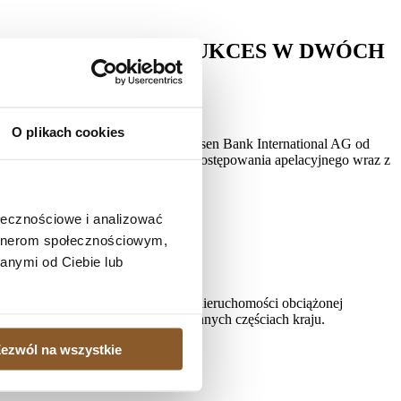
OLEJNY ODNIOSŁA SUKCES W DWÓCH
O plikach cookies
oddalił apelację pozwanego Raiffeisen Bank International AG od
 złotych tytułem zwrotu kosztów postępowania apelacyjnego wraz z
ołecznościowe i analizować
artnerom społecznościowym,
anymi od Ciebie lub
, gdy istnieje potrzeba sprzedaży nieruchomości obciążonej
ielonych kredytobiorcom także w innych częściach kraju.
ezwól na wszystkie