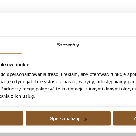
AG – NASZA KANCELARIA PO RAZ K
Szczegóły
okiem z dnia 17.07.2025 r. (sygn. akt: V ACa 107/24) na rozprawie 
: I C 2135/20 i zasądził od pozwanego na rzecz powodów kwotę 4 050
 plików cookie
do spersonalizowania treści i reklam, aby oferować funkcje sp
ormacje o tym, jak korzystasz z naszej witryny, udostępniamy p
Partnerzy mogą połączyć te informacje z innymi danymi otrzym
WA W II INSTANCJI! (I ACa 2804/23)
Następny
nia z ich usług.
edytu waloryzowanego do waluty jest dużym obciążeniem, a także wtedy
zajmujemy się również sprawami kredytów waloryzowanych do walut udz
Spersonalizuj
Z