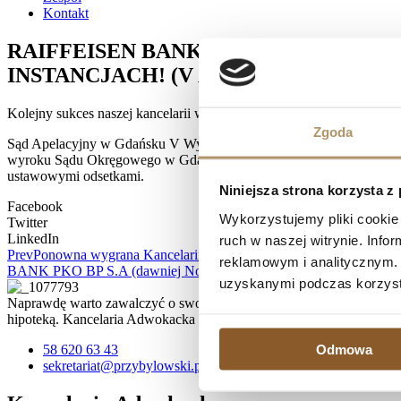
Kontakt
RAIFFEISEN BANK INTERNATIONAL 
INSTANCJACH! (V ACa 107/24)
Kolejny sukces naszej kancelarii w obu instancjach.
Zgoda
Sąd Apelacyjny w Gdańsku V Wydział Cywilny, SSA Artur Fornal, wyr
wyroku Sądu Okręgowego w Gdańsku z dnia 23.03.2023 r., sygn. akt
ustawowymi odsetkami.
Niniejsza strona korzysta z
Facebook
Wykorzystujemy pliki cookie 
Twitter
LinkedIn
ruch w naszej witrynie. Inf
Prev
Ponowna wygrana Kancelarii z Bankiem Millennium!
reklamowym i analitycznym. 
BANK PKO BP S.A (dawniej Nordea Bank Polska S.A) PRZEGRY
uzyskanymi podczas korzysta
Naprawdę warto zawalczyć o swoje prawa, zwłaszcza, jeśli spłata kr
hipoteką. Kancelaria Adwokacka działa na terenie Trójmiasta, ale 
58 620 63 43
Odmowa
sekretariat@przybylowski.pl