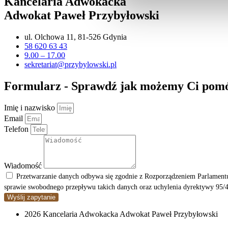
Kancelaria Adwokacka
Adwokat Paweł Przybyłowski
ul. Olchowa 11, 81-526 Gdynia
58 620 63 43
9.00 – 17.00
sekretariat@przybylowski.pl
Formularz - Sprawdź jak możemy Ci pom
Imię i nazwisko
Email
Telefon
Wiadomość
Przetwarzanie danych odbywa się zgodnie z Rozporządzeniem Parlamentu
sprawie swobodnego przepływu takich danych oraz uchylenia dyrektywy 95/4
Wyślij zapytanie
2026 Kancelaria Adwokacka Adwokat Paweł Przybyłowski