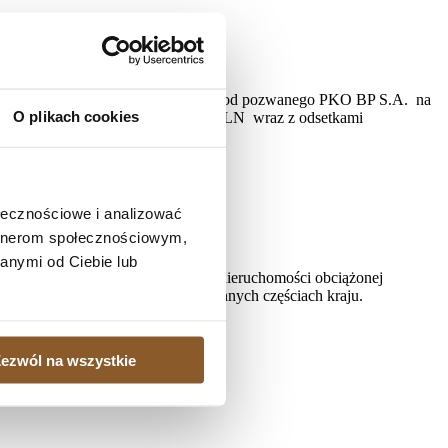
 całości
XV C 350/21) na rozprawie zasądził od pozwanego PKO BP S.A. na
O plikach cookies
 na rzecz powoda kwotę 394761,96 PLN wraz z odsetkami
S.A.
ołecznościowe i analizować
artnerom społecznościowym,
anymi od Ciebie lub
, gdy istnieje potrzeba sprzedaży nieruchomości obciążonej
ielonych kredytobiorcom także w innych częściach kraju.
ezwól na wszystkie