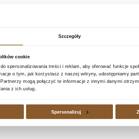
PKO BP S.A. – umowa kredytu nieważna w
 Glembin, wyrokiem z dnia 26 października 2023 roku (sygn. akt: 
Szczegóły
 opóźnienie od dnia 22 kwietnia 2021 r. do dnia zapłaty; zasądził
ty; ustalił, że koszty procesu obciążają w całości pozwanego PKO BP 
 plików cookie
do spersonalizowania treści i reklam, aby oferować funkcje sp
 kredytu nieważna w całości
ormacje o tym, jak korzystasz z naszej witryny, udostępniamy p
 kredytu nieważna w całości
Następny
Partnerzy mogą połączyć te informacje z innymi danymi otrzym
edytu waloryzowanego do waluty jest dużym obciążeniem, a także wtedy
nia z ich usług.
zajmujemy się również sprawami kredytów waloryzowanych do walut udz
Spersonalizuj
Z