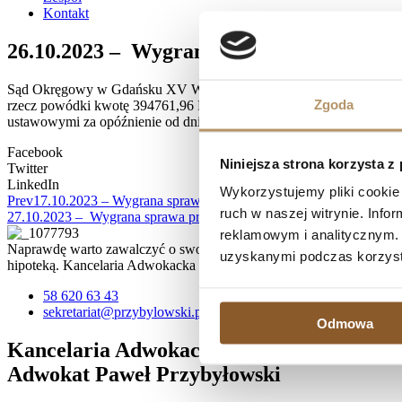
Kontakt
26.10.2023 – Wygrana sprawa przeciwko 
Sąd Okręgowy w Gdańsku XV Wydział Cywilny, referent SSO Marian
Zgoda
rzecz powódki kwotę 394761,96 PLN wraz z odsetkami ustawowymi za
ustawowymi za opóźnienie od dnia 22 kwietnia 2021 r. do dnia zapła
Facebook
Niniejsza strona korzysta z
Twitter
LinkedIn
Wykorzystujemy pliki cookie 
Prev
17.10.2023 – Wygrana sprawa przeciwko PKO BP S.A. – umowa
ruch w naszej witrynie. Inf
27.10.2023 – Wygrana sprawa przeciwko Bank BPH S.A. – umowa
reklamowym i analitycznym. 
Naprawdę warto zawalczyć o swoje prawa, zwłaszcza, jeśli spłata kr
uzyskanymi podczas korzysta
hipoteką. Kancelaria Adwokacka działa na terenie Trójmiasta, ale 
58 620 63 43
sekretariat@przybylowski.pl
Odmowa
Kancelaria Adwokacka
Adwokat Paweł Przybyłowski