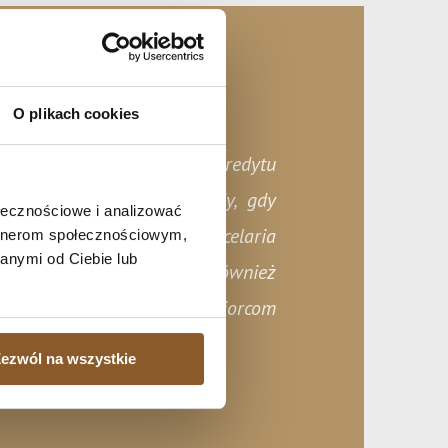
O plikach cookies
 zwłaszcza, jeśli spłata kredytu
bciążeniem, a także wtedy, gdy
ołecznościowe i analizować
i obciążonej hipoteką. Kancelaria
artnerom społecznościowym,
anymi od Ciebie lub
ta, ale zajmujemy się również
alut udzielonych kredytobiorcom
ezwól na wszystkie