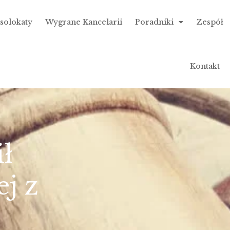
isolokaty
Wygrane Kancelarii
Poradniki
Zespół
Kontakt
ł
j z