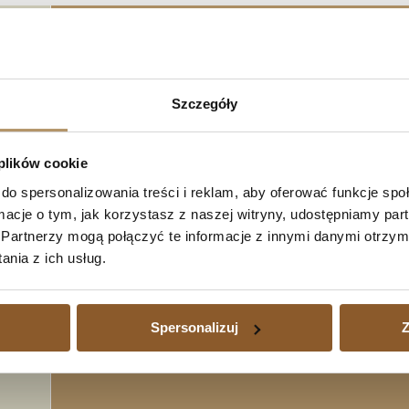
Szczegóły
Naprawdę warto zawalczyć o swoje prawa,
 plików cookie
waloryzowanego do waluty jest dużym o
do spersonalizowania treści i reklam, aby oferować funkcje sp
istnieje potrzeba sprzedaży nieruchomośc
ormacje o tym, jak korzystasz z naszej witryny, udostępniamy p
Partnerzy mogą połączyć te informacje z innymi danymi otrzym
Adwokacka działa na terenie Trójmias
nia z ich usług.
sprawami kredytów waloryzowanych do w
także w innych częściach kraju.
Spersonalizuj
Z