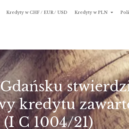
Kredyty w CHF / EUR / USD
Kredyty w PLN
Pol
Gdańsku stwierdzi
y kredytu zawarte
I C 1004/21)