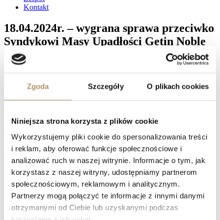
Kontakt
18.04.2024r. – wygrana sprawa przeciwko
Syndykowi Masy Upadłości Getin Noble
Bank Spółki Akcyjnej – umowa kredytu
nieważna w całości
Zgoda
Szczegóły
O plikach cookies
Sąd Apelacyjny w Gdańsku I Wydział Cywilny, referent SSA Piotr
Daniszewski, wyrokiem z dnia 18.04.2024 r. (sygn. I ACa 3127/23)
na rozprawie ustalił, że oddala apelację pozwanego.
Niniejsza strona korzysta z plików cookie
Facebook
Twitter
Wykorzystujemy pliki cookie do spersonalizowania treści
LinkedIn
i reklam, aby oferować funkcje społecznościowe i
Prev
16.04.2024r. – wygrana sprawa przeciwko Bank BPH Spółka
Akcyjna– umowa kredytu nieważna w całości
analizować ruch w naszej witrynie. Informacje o tym, jak
19.04.2024 r. – wygrana sprawa przeciwko Powszechnej Kasie
korzystasz z naszej witryny, udostępniamy partnerom
Oszczędności Bankowi Polskiemu Spółka Akcyjna – umowa
społecznościowym, reklamowym i analitycznym.
kredytu nieważna w całości
Następny
Partnerzy mogą połączyć te informacje z innymi danymi
Naprawdę warto zawalczyć o swoje prawa, zwłaszcza, jeśli spłata
otrzymanymi od Ciebie lub uzyskanymi podczas
kredytu waloryzowanego do waluty jest dużym obciążeniem, a
korzystania z ich usług.