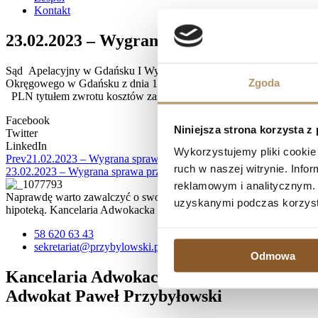
Kontakt
23.02.2023 – Wygrana sprawa przeciwko 
Sąd Apelacyjny w Gdańsku I Wydział Cywilny, referent SSA Przem
Zgoda
Okręgowego w Gdańsku z dnia 11 lutego 2022 r. sygn. akt I C 851
PLN tytułem zwrotu kosztów zastępstwa procesowego w postępowa
Facebook
Niniejsza strona korzysta z
Twitter
LinkedIn
Wykorzystujemy pliki cookie 
Prev
21.02.2023 – Wygrana sprawa przeciwko Getin Noble Bank S.A
ruch w naszej witrynie. Inf
23.02.2023 – Wygrana sprawa przeciwko Bank BPH S.A. – umowa 
reklamowym i analitycznym. 
Naprawdę warto zawalczyć o swoje prawa, zwłaszcza, jeśli spłata kr
uzyskanymi podczas korzysta
hipoteką. Kancelaria Adwokacka działa na terenie Trójmiasta, ale 
58 620 63 43
sekretariat@przybylowski.pl
Odmowa
Kancelaria Adwokacka
Adwokat Paweł Przybyłowski