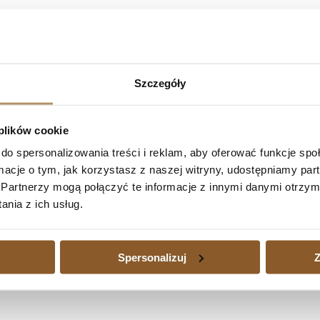
mBank S.A. – umowa kredytu nieważna w ca
ysław Banasik wyrokiem z dnia 23.02.2023 (sygn. akt: I ACa 1046/
Szczegóły
/20 w którym ustalono, iż umowa kredytu zawarta z BRE Bank S.A. j
niu apelacyjnym.
 plików cookie
do spersonalizowania treści i reklam, aby oferować funkcje sp
. – umowa kredytu nieważna w całości
ormacje o tym, jak korzystasz z naszej witryny, udostępniamy p
kredytu nieważna w całości
Następny
Partnerzy mogą połączyć te informacje z innymi danymi otrzym
edytu waloryzowanego do waluty jest dużym obciążeniem, a także wtedy
nia z ich usług.
zajmujemy się również sprawami kredytów waloryzowanych do walut udz
Spersonalizuj
Z