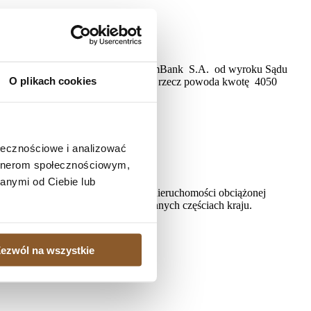
łości
22) na rozprawie oddalił apelację mBank S.A. od wyroku Sądu
O plikach cookies
est nieważna, zasądził od Banku na rzecz powoda kwotę 4050
ołecznościowe i analizować
artnerom społecznościowym,
anymi od Ciebie lub
, gdy istnieje potrzeba sprzedaży nieruchomości obciążonej
ielonych kredytobiorcom także w innych częściach kraju.
ezwól na wszystkie