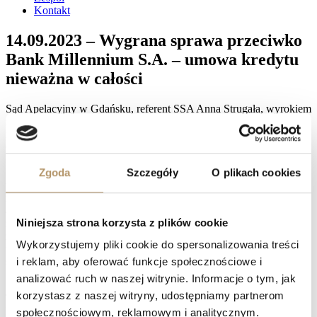
Kontakt
14.09.2023 – Wygrana sprawa przeciwko
Bank Millennium S.A. – umowa kredytu
nieważna w całości
Sąd Apelacyjny w Gdańsku, referent SSA Anna Strugała, wyrokiem
z dnia 14 września 2023 roku (sygn. akt: V ACa 1138/22) na
rozprawie oddalił apelację pozwanego od wyroku Sądu
Okręgowego w Gdańsku z dnia 20 maja 2022 r., sygn. akt: I C
39/19, w którym ustalono, że umowa kredytu zawarta z Bank
Zgoda
Szczegóły
O plikach cookies
Millenium S.A. jest nieważna, zmienił zaskarżony wyrok o tyle
tylko, że ustawowe odsetki za opóźnienie od kwoty 41.231,26 zł
zasądził od dnia 15 lutego 2019 r. do dnia zapłaty i od kwoty
48.900,23 zasądził od dnia 12 stycznia 2021 r. do dnia zapłaty;
Niniejsza strona korzysta z plików cookie
zasądził od Banku kwotę 8.100 zł tytułem zwrotu kosztów
zastępstwa procesowego w postępowaniu apelacyjnym wraz z
Wykorzystujemy pliki cookie do spersonalizowania treści
ustawowymi odsetkami za opóźnienie za czas od uprawomocnienia
się tego orzeczenia do dnia zapłaty.
i reklam, aby oferować funkcje społecznościowe i
analizować ruch w naszej witrynie. Informacje o tym, jak
Facebook
korzystasz z naszej witryny, udostępniamy partnerom
Twitter
LinkedIn
społecznościowym, reklamowym i analitycznym.