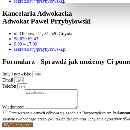
sekretariat@przybylowski.pl
Kancelaria Adwokacka
Adwokat Paweł Przybyłowski
ul. Olchowa 11, 81-526 Gdynia
58 620 63 43
9.00 – 17.00
sekretariat@przybylowski.pl
Formularz - Sprawdź jak możemy Ci pom
Imię i nazwisko
Email
Telefon
Wiadomość
Przetwarzanie danych odbywa się zgodnie z Rozporządzeniem Parlamentu
sprawie swobodnego przepływu takich danych oraz uchylenia dyrektywy 95/4
Wyślij zapytanie