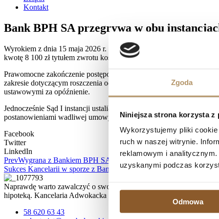
Kontakt
Bank BPH SA przegrywa w obu instancjac
Wyrokiem z dnia 15 maja 2026 r. Sąd II instancji oddalił apelację wn
kwotę 8 100 zł tytułem zwrotu kosztów postępowania apelacyjnego w
Prawomocne zakończenie postępowania oznacza, że nasi Klienci otrz
Zgoda
zakresie dotyczącym roszczenia odsetkowego powództwo zostało odd
ustawowymi za opóźnienie.
Jednocześnie Sąd I instancji ustalił nieistnienie stosunku prawnego 
Niniejsza strona korzysta z
postanowieniami wadliwej umowy kredytowej.
Wykorzystujemy pliki cookie 
Facebook
ruch w naszej witrynie. Inf
Twitter
LinkedIn
reklamowym i analitycznym. 
Prev
Wygrana z Bankiem BPH SA! (V ACa 293/24)
uzyskanymi podczas korzysta
Sukces Kancelarii w sporze z Bankiem Millennium! (V ACa 3222/24
Naprawdę warto zawalczyć o swoje prawa, zwłaszcza, jeśli spłata kr
hipoteką. Kancelaria Adwokacka działa na terenie Trójmiasta, ale 
Odmowa
58 620 63 43