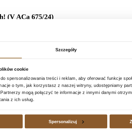
h! (V ACa 675/24)
iesioną przez Bank, utrzymując w mocy korzystne dla naszych Klientów r
raz z ustawowymi odsetkami za opóźnienie liczonymi od dnia uprawomo
ymają kwotę 225 089,70 zł wraz z ustawowymi odsetkami za opóźnieni
Szczegóły
alone. Ponadto na rzecz Klientów zasądzono kwotę 13 284 zł tytułem
wynikającego z umowy kredytu, z uwagi na jej nieważność. Rozstrzygnię
 plików cookie
do spersonalizowania treści i reklam, aby oferować funkcje sp
ormacje o tym, jak korzystasz z naszej witryny, udostępniamy p
Partnerzy mogą połączyć te informacje z innymi danymi otrzym
nia z ich usług.
)
Następny
edytu waloryzowanego do waluty jest dużym obciążeniem, a także wtedy
zajmujemy się również sprawami kredytów waloryzowanych do walut udz
Spersonalizuj
Z