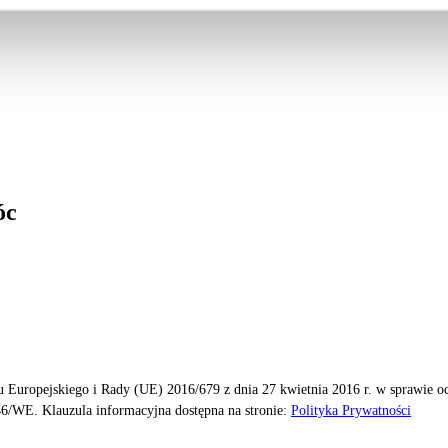
óc
 Europejskiego i Rady (UE) 2016/679 z dnia 27 kwietnia 2016 r. w sprawie 
6/WE. Klauzula informacyjna dostępna na stronie:
Polityka Prywatności