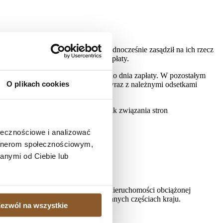
ozstrzygnięcie Sądu I instancji. Jednocześnie zasądził na ich rzecz
cnienia się orzeczenia do dnia zapłaty.
e naliczanymi od 11 maja 2022 r. do dnia zapłaty. W pozostałym
O plikach cookies
 zwrotu kosztów procesu, również wraz z należnymi odsetkami
cie to definitywnie potwierdziło brak związania stron
ołecznościowe i analizować
artnerom społecznościowym,
anymi od Ciebie lub
, gdy istnieje potrzeba sprzedaży nieruchomości obciążonej
ielonych kredytobiorcom także w innych częściach kraju.
ezwól na wszystkie