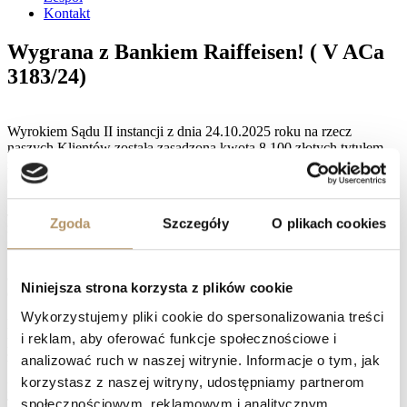
Kontakt
Wygrana z Bankiem Raiffeisen! ( V ACa
3183/24)
Wyrokiem Sądu II instancji z dnia 24.10.2025 roku na rzecz
naszych Klientów została zasądzona kwota 8 100 złotych tytułem
zwrotu kosztów postępowania apelacyjnego, wraz z ustawowymi
odsetkami za opóźnienie.
Jednocześnie apelacja Banku została oddalona, co skutkowało tym,
Zgoda
Szczegóły
O plikach cookies
że Klienci otrzymają kwotę 256 530, 76 złotych wraz z odsetkami
za opóźnienie liczonymi od dnia 28 marca 2023 roku, a także kwotę
11 834 złotych tytułem zwrotu kosztów procesu, w tym kwotę 10
800 złotych tytułem kosztów zastępstwa procesowego, również z
Niniejsza strona korzysta z plików cookie
odsetkami ustawowymi za opóźnienie.
Wykorzystujemy pliki cookie do spersonalizowania treści
Dodatkowo umowa kredytu mieszkaniowego zawarta pomiędzy
i reklam, aby oferować funkcje społecznościowe i
powodami, a Raiffeisen Bank Polska S.A. z siedzibą w Warszawie
została uznana za nieważną w całości.
analizować ruch w naszej witrynie. Informacje o tym, jak
korzystasz z naszej witryny, udostępniamy partnerom
Facebook
społecznościowym, reklamowym i analitycznym.
Twitter