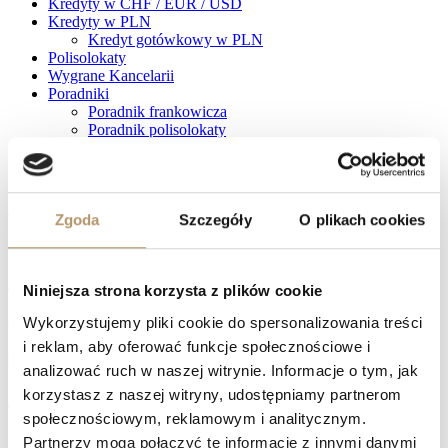
Kredyty w CHF / EUR / USD
Kredyty w PLN
Kredyt gotówkowy w PLN
Polisolokaty
Wygrane Kancelarii
Poradniki
Poradnik frankowicza
Poradnik polisolokaty
Zespół
Kontakt
Apelacja Banku oddalona
Zgoda
Szczegóły
O plikach cookies
Sąd Apelacyjny w Gdańsku V Wydział Cywilny, referent SSA
Hanna Rucińska, wyrokiem z dnia 10.06.2024 r. (sygn. akt: V ACa
426/23), na rozprawie oddalił apelację pozwanego Raiffeisen Bank
Niniejsza strona korzysta z plików cookie
International AG w Wiedniu od wyroku Sądu Okręgowego w
Wykorzystujemy pliki cookie do spersonalizowania treści
Gdańsku z dnia 19.09.2022 r., sygn. akt: I C 334/20; zasądził na
rzecz powoda kwotę 8.100 zł z ustawowymi odsetkami za
i reklam, aby oferować funkcje społecznościowe i
opóźnienie.
analizować ruch w naszej witrynie. Informacje o tym, jak
Facebook
korzystasz z naszej witryny, udostępniamy partnerom
Twitter
społecznościowym, reklamowym i analitycznym.
LinkedIn
Partnerzy mogą połączyć te informacje z innymi danymi
Prev
Bank Millennium przegrywa w I instancji