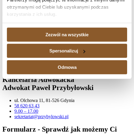
Sąd Okręgowy w Gdańsku nie miał wątpliwości (XV C
otrzymanymi od Ciebie lub uzyskanymi podczas
137/20)
Następny
korzystania z ich usług.
Naprawdę warto zawalczyć o swoje prawa, zwłaszcza, jeśli spłata
kredytu waloryzowanego do waluty jest dużym obciążeniem, a
także wtedy, gdy istnieje potrzeba sprzedaży nieruchomości
Zezwól na wszystkie
obciążonej hipoteką. Kancelaria Adwokacka działa na terenie
Trójmiasta, ale zajmujemy się również sprawami kredytów
waloryzowanych do walut udzielonych kredytobiorcom także w
Spersonalizuj
innych częściach kraju.
58 620 63 43
sekretariat@przybylowski.pl
Odmowa
Kancelaria Adwokacka
Adwokat Paweł Przybyłowski
ul. Olchowa 11, 81-526 Gdynia
58 620 63 43
9.00 – 17.00
sekretariat@przybylowski.pl
Formularz - Sprawdź jak możemy Ci