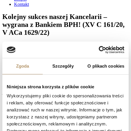
Kontakt
Kolejny sukces naszej Kancelarii –
wygrana z Bankiem BPH! (XV C 161/20,
V ACa 1629/22)
Sąd Okręgowy w Gdańsku XV Wydział Cywilny, w osobie SSO
Katarzyny Kazanieckiej – Kapały, wyrokiem z 1 września 2022
roku ustalił nieważność umowy zawartej przez naszych klientów z
Bankiem BPH. Sąd zasądził na rzecz naszych klientów kwotę
Zgoda
Szczegóły
O plikach cookies
177 205,30 złotych wraz z odsetkami za opóźnienie. Ponadto Sąd
przyznał naszym klientom zwrot kosztów sądowych i kosztów
poniesionych w związku ze skorzystaniem przez nich z usług naszej
Kancelarii, tj. kosztów zastępstwa procesowego, łącznie 7 884
Niniejsza strona korzysta z plików cookie
złotych. Bank apelował, próbując zmienić sytuację po wyroku,
jednak Sąd Apelacyjny w Gdańsku, wyrokiem z 16 lipca 2024
Wykorzystujemy pliki cookie do spersonalizowania treści
roku, oddalił środek odwoławczy.
i reklam, aby oferować funkcje społecznościowe i
Facebook
analizować ruch w naszej witrynie. Informacje o tym, jak
Twitter
korzystasz z naszej witryny, udostępniamy partnerom
LinkedIn
Prev
Wygrywamy z bankiem w dwóch instancjach! (I C 1268/21, I
społecznościowym, reklamowym i analitycznym.
ACa 2338/23)
Partnerzy mogą połączyć te informacje z innymi danymi