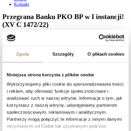
Kontakt
Przegrana Banku PKO BP w I instancji!
(XV C 1472/22)
Sędzia Marian Glembin wydał w dniu 25 lutego 2025 r. wyrok
stwierdzający nieważność umowy kredytu łączącej naszych
Klientów z Bankiem PKO BP. Sąd zasądził na rzecz naszych
Zgoda
Szczegóły
O plikach cookies
Klientów kwotę 249 776,06 PLN wraz z odsetkami tytułem zwrotu
spłacanego kapitału. Dodatkowo Bank został w całości obciążony
kosztami procesu. Wyrok nie jest jeszcze prawomocny. Bank może
złożyć apelację, ale w praktyce decyduje się na to coraz rzadziej.
Niniejsza strona korzysta z plików cookie
Facebook
Wykorzystujemy pliki cookie do spersonalizowania treści
Twitter
i reklam, aby oferować funkcje społecznościowe i
LinkedIn
analizować ruch w naszej witrynie. Informacje o tym, jak
Prev
Umowa kredytu zawarta z Bankiem Raiffeisen nieważna w
całości – Sąd Okręgowy w Gdańsku (I C 951/22)
korzystasz z naszej witryny, udostępniamy partnerom
Sąd Okręgowy w Gdańsku: umowa z Bankiem Santander jest
społecznościowym, reklamowym i analitycznym.
nieważna w całości (I C 3191/21)
Następny
Partnerzy mogą połączyć te informacje z innymi danymi
Naprawdę warto zawalczyć o swoje prawa, zwłaszcza, jeśli spłata
otrzymanymi od Ciebie lub uzyskanymi podczas