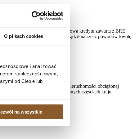
ości
2287/22) na rozprawie ustalił, że umowa kredytu zawarta z BRE
O plikach cookies
nika 2022 roku do dnia zapłaty; zasądził na rzecz powodów kwotę
oku do dnia zapłaty.
ołecznościowe i analizować
artnerom społecznościowym,
anymi od Ciebie lub
, gdy istnieje potrzeba sprzedaży nieruchomości obciążonej
ielonych kredytobiorcom także w innych częściach kraju.
ezwól na wszystkie