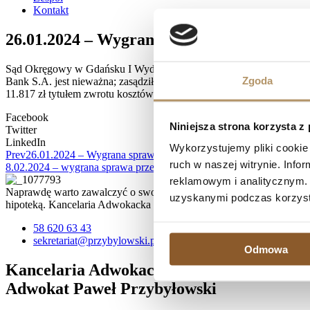
Kontakt
26.01.2024 – Wygrana sprawa przeciwko m
Sąd Okręgowy w Gdańsku I Wydział Cywilny, referent SSO Małgorzata
Zgoda
Bank S.A. jest nieważna; zasądził na rzecz powodów kwotę 426.909,
11.817 zł tytułem zwrotu kosztów postępowania, wraz z odsetkami u
Facebook
Niniejsza strona korzysta z
Twitter
LinkedIn
Wykorzystujemy pliki cookie 
Prev
26.01.2024 – Wygrana sprawa przeciwko Bank Millennium S.A.
ruch w naszej witrynie. Inf
8.02.2024 – wygrana sprawa przeciwko Bank Millennium S.A. – um
reklamowym i analitycznym. 
Naprawdę warto zawalczyć o swoje prawa, zwłaszcza, jeśli spłata kr
uzyskanymi podczas korzysta
hipoteką. Kancelaria Adwokacka działa na terenie Trójmiasta, ale 
58 620 63 43
sekretariat@przybylowski.pl
Odmowa
Kancelaria Adwokacka
Adwokat Paweł Przybyłowski