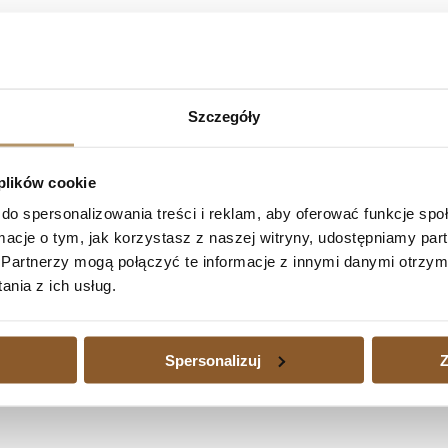
Bank S.A. – umowa kredytu nieważna w cał
 Licbarska, wyrokiem z dnia 26 stycznia 2024 roku (sygn. akt: I C 
Szczegóły
60 zł wraz z ustawowymi odsetkami za opóźnienie od dnia 28 paździer
stawowymi za opóźnienie od dnia uprawomocnienia się niniejszego wyr
 plików cookie
do spersonalizowania treści i reklam, aby oferować funkcje sp
 – umowa kredytu nieważna w całości
ormacje o tym, jak korzystasz z naszej witryny, udostępniamy p
owa kredytu nieważna w całości
Następny
Partnerzy mogą połączyć te informacje z innymi danymi otrzym
edytu waloryzowanego do waluty jest dużym obciążeniem, a także wtedy
nia z ich usług.
zajmujemy się również sprawami kredytów waloryzowanych do walut udz
Spersonalizuj
Z