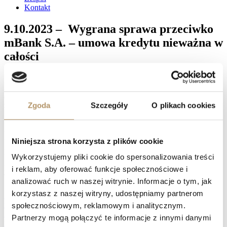
Kontakt
9.10.2023 – Wygrana sprawa przeciwko
mBank S.A. – umowa kredytu nieważna w
całości
Sąd Okręgowy w Gdańsku XV Wydział Cywilny, referent SSO
Piotr Kowalski, wyrokiem z dnia 9 października 2023 roku (sygn.
akt: XV C 1582/21) na rozprawie ustalił, że umowa kredytu zawarta
Zgoda
Szczegóły
O plikach cookies
z mBank Spółka Akcyjna jest nieważna; zasądził na rzecz powoda
kwotę 188.998, 56 zł wraz z ustawowymi odsetkami za opóźnienie
liczonymi od dnia 8 grudnia 2021 r. do dnia zapłaty; zasądził na
rzecz powoda kwotę 1.000 zł tytułem zwrotu zaliczki na opinię
Niniejsza strona korzysta z plików cookie
biegłego oraz kwotę 5.417 zł tytułem zwrotu kosztów zastępstwa
procesowego.
Wykorzystujemy pliki cookie do spersonalizowania treści
Facebook
i reklam, aby oferować funkcje społecznościowe i
Twitter
analizować ruch w naszej witrynie. Informacje o tym, jak
LinkedIn
korzystasz z naszej witryny, udostępniamy partnerom
Prev
9.10.2023 – Wygrana sprawa przeciwko PKO BP S.A. –
umowa kredytu nieważna w całości
społecznościowym, reklamowym i analitycznym.
10.10.2023 – Wygrana sprawa przeciwko Bank BPH S.A. –
Partnerzy mogą połączyć te informacje z innymi danymi
umowa kredytu nieważna w całości
Następny