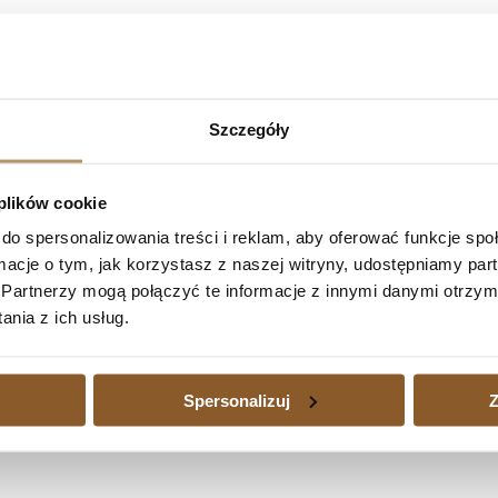
Santander Consumer Bank S.A.
Witkowska, wyrokiem z dnia 15 grudnia 2023 roku (sygn. akt: XV C 
Szczegóły
dsetkami za opóźnienie, liczonymi od dnia 12 maja 2023 roku do dnia
ia uprawomocnienia się orzeczenia do dnia zapłaty.
 plików cookie
do spersonalizowania treści i reklam, aby oferować funkcje sp
Bank S.A.
ormacje o tym, jak korzystasz z naszej witryny, udostępniamy p
S.A. – umowa kredytu nieważna w całości
Następny
Partnerzy mogą połączyć te informacje z innymi danymi otrzym
edytu waloryzowanego do waluty jest dużym obciążeniem, a także wtedy
nia z ich usług.
zajmujemy się również sprawami kredytów waloryzowanych do walut udz
Spersonalizuj
Z