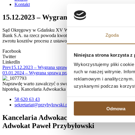
Kontakt
15.12.2023 – Wygrana sprawa przeciwko 
Sąd Okręgowy w Gdańsku XV Wydział Cywilny, referent SSO Beata 
Zgoda
Bank S.A. na rzecz powoda kwotę 299.071,48 zł wraz z ustawowymi o
zwrotu kosztów procesu z ustawowymi odsetkami za opóźnienie od dn
Facebook
Niniejsza strona korzysta z
Twitter
LinkedIn
Wykorzystujemy pliki cookie 
Prev
15.12.2023 – Wygrana sprawa przeciwko Santander Consumer 
ruch w naszej witrynie. Inf
03.01.2024 – Wygrana sprawa przeciwko Santander Consumer Bank 
reklamowym i analitycznym. 
Naprawdę warto zawalczyć o swoje prawa, zwłaszcza, jeśli spłata kr
uzyskanymi podczas korzysta
hipoteką. Kancelaria Adwokacka działa na terenie Trójmiasta, ale 
58 620 63 43
sekretariat@przybylowski.pl
Odmowa
Kancelaria Adwokacka
Adwokat Paweł Przybyłowski