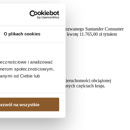
559/23) na rozprawie zasądził od pozwanego Santander Consumer
O plikach cookies
 zapłaty; zasądził na rzecz powoda kwotę 11.765,00 zł tytułem
ołecznościowe i analizować
artnerom społecznościowym,
anymi od Ciebie lub
, gdy istnieje potrzeba sprzedaży nieruchomości obciążonej
ielonych kredytobiorcom także w innych częściach kraju.
ezwól na wszystkie