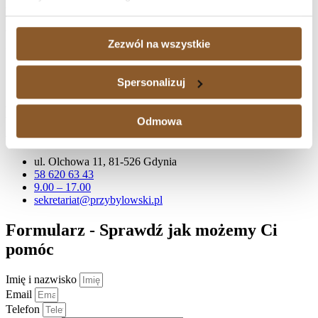
obciążonej hipoteką. Kancelaria Adwokacka działa na terenie
Trójmiasta, ale zajmujemy się również sprawami kredytów
waloryzowanych do walut udzielonych kredytobiorcom także w
Zezwól na wszystkie
innych częściach kraju.
58 620 63 43
sekretariat@przybylowski.pl
Spersonalizuj
Kancelaria Adwokacka
Odmowa
Adwokat Paweł Przybyłowski
ul. Olchowa 11, 81-526 Gdynia
58 620 63 43
9.00 – 17.00
sekretariat@przybylowski.pl
Formularz - Sprawdź jak możemy Ci
pomóc
Imię i nazwisko
Email
Telefon