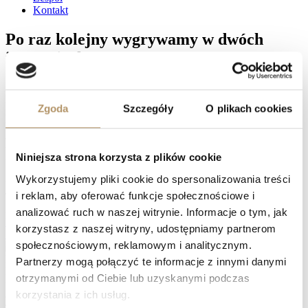
Kontakt
Po raz kolejny wygrywamy w dwóch
instancjach!
Sąd Apelacyjny w Gdańsku I Wydział Cywilny, referent SSA
Marek Machnij, wyrokiem z dnia 22.05.2024 r. (sygn. akt: I ACa
Zgoda
Szczegóły
O plikach cookies
2198/22) na rozprawie oddalił apelację pozwanego mBank S.A. od
wyroku Sądu Okręgowego w Gdańsku z dnia 12.07.2022 r., sygn.
akt: I ACa 2198/22; zasądził na rzecz powodów kwotę 4.050 zł
tytułem zwrotu kosztów postępowania apelacyjnego z odsetkami
Niniejsza strona korzysta z plików cookie
ustawowymi za opóźnienie.v
Wykorzystujemy pliki cookie do spersonalizowania treści
Facebook
i reklam, aby oferować funkcje społecznościowe i
Twitter
LinkedIn
analizować ruch w naszej witrynie. Informacje o tym, jak
Prev
Umowa kredytu unieważniona przez Sąd
korzystasz z naszej witryny, udostępniamy partnerom
Sąd Okręgowy nie przychylił się do stanowiska banku
Następny
społecznościowym, reklamowym i analitycznym.
Naprawdę warto zawalczyć o swoje prawa, zwłaszcza, jeśli spłata
Partnerzy mogą połączyć te informacje z innymi danymi
kredytu waloryzowanego do waluty jest dużym obciążeniem, a
otrzymanymi od Ciebie lub uzyskanymi podczas
także wtedy, gdy istnieje potrzeba sprzedaży nieruchomości
korzystania z ich usług.
obciążonej hipoteką. Kancelaria Adwokacka działa na terenie