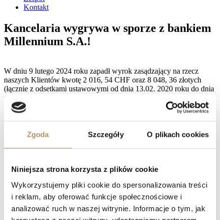
Kontakt
Kancelaria wygrywa w sporze z bankiem
Millennium S.A.!
W dniu 9 lutego 2024 roku zapadł wyrok zasądzający na rzecz
naszych Klientów kwotę 2 016, 54 CHF oraz 8 048, 36 złotych
(łącznie z odsetkami ustawowymi od dnia 13.02. 2020 roku do dnia
zapłaty), a także Sąd stwierdził bezskuteczność postanowień
umowy względem kredytobiorców.
Kancelaria konsekwentnie i rzetelnie dążyła do wyegzekwowania
należnych dla Klientów świadczeń, wskutek apelacji pełnomocnika
Zgoda
Szczegóły
O plikach cookies
kredytobiorców, a także zażalenia Banku- Sąd II instancji przyznał
naszym Klientom kwotę 188 234, 16 złotych wraz z odsetkami za
opóźnienie od dnia 13 lutego 2020 do dnia zapłaty, kwoty 11 817
złotych tytułem zwrotu kosztów postępowania i 9 100 złotych
Niniejsza strona korzysta z plików cookie
tytułem zwrotu kosztów postępowania apelacyjnego wraz z
Wykorzystujemy pliki cookie do spersonalizowania treści
ustawowymi odsetkami za opóźnienie od dnia uprawomocnienia się
orzeczenia do dnia zapłaty. Bank Millennium obciążono
i reklam, aby oferować funkcje społecznościowe i
pozostałymi kosztami postępowania, a także Sąd Apelacyjny
analizować ruch w naszej witrynie. Informacje o tym, jak
wyrokiem z dnia 17.10.2025r umorzył postępowanie zażaleniowe.