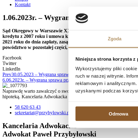
Kontakt
1.06.2023r. – Wygrana sprawa przeciwko 
Sąd Okręgowy w Warszawie XXVIII Wydział Cywilny, referent S
kredytu z 2007 roku i umowa kredytu z 2008 roku są nieważne, 
Zgoda
2021 roku do dnia zapłaty, zasądził od pozwanego na rzecz powo
powództwo w pozostałej części, zasądził tytułem zwrotu kosztó
Facebook
Niniejsza strona korzysta z
Twitter
Wykorzystujemy pliki cookie 
LinkedIn
Prev
30.05.2023 – Wygrana sprawa przeciwko Santander Consumer 
ruch w naszej witrynie. Inf
6.06.2023r. – Wygrana sprawa przeciwko PKO BP S.A. – umowa kre
reklamowym i analitycznym. 
uzyskanymi podczas korzysta
Naprawdę warto zawalczyć o swoje prawa, zwłaszcza, jeśli spłata kr
hipoteką. Kancelaria Adwokacka działa na terenie Trójmiasta, ale 
58 620 63 43
sekretariat@przybylowski.pl
Odmowa
Kancelaria Adwokacka
Adwokat Paweł Przybyłowski