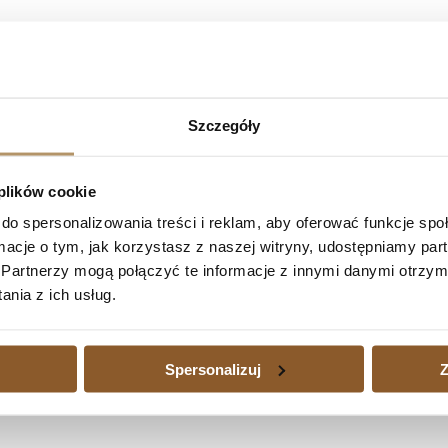
mBank S.A. – umowa kredytu nieważna w ca
SR del. do SO Marek Maj wyrokiem z dnia 1.06.2023 r. (sygn. a
zasądził od pozwanego na rzecz powodów kwotę 230.845,57 zł z u
Szczegóły
da kwotę 44.265,13 zł z ustawowymi odsetkami za opóźnienie od dn
w procesu od pozwanego na rzecz powodów kwotę 12.834 zł.
 plików cookie
do spersonalizowania treści i reklam, aby oferować funkcje sp
Bank S.A. – umowa kredytu nieważna w całości
ormacje o tym, jak korzystasz z naszej witryny, udostępniamy p
dytu nieważna w całości
Następny
Partnerzy mogą połączyć te informacje z innymi danymi otrzym
nia z ich usług.
edytu waloryzowanego do waluty jest dużym obciążeniem, a także wtedy
zajmujemy się również sprawami kredytów waloryzowanych do walut udz
Spersonalizuj
Z