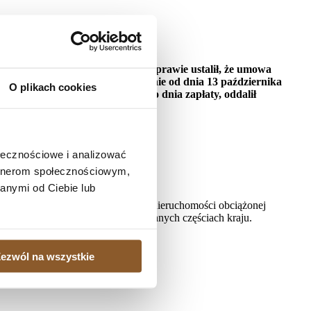
łości
kt: XXVIII C 10731/21) na rozprawie ustalił, że umowa
stawowymi odsetkami za opóźnienie od dnia 13 października
O plikach cookies
ia 13 października 2021 roku do dnia zapłaty, oddalił
ołecznościowe i analizować
artnerom społecznościowym,
anymi od Ciebie lub
, gdy istnieje potrzeba sprzedaży nieruchomości obciążonej
ielonych kredytobiorcom także w innych częściach kraju.
ezwól na wszystkie