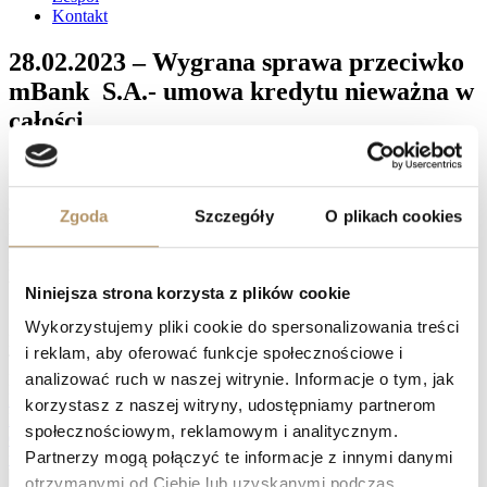
Kontakt
28.02.2023 – Wygrana sprawa przeciwko
mBank S.A.- umowa kredytu nieważna w
całości
Sąd Okręgowy w Gdańsku I Wydział Cywilny, referent SSO
Adrianna Gołuńska-Łupina wyrokiem z dnia 28.02.2023 r. (sygn.
akt: I C 3190/21) na rozprawie ustalił nieistnienie stosunku
Zgoda
Szczegóły
O plikach cookies
prawnego z uwagi na nieważność wynikającego z umowy kredytu
zawartej z BRE Bank S.A. w 2007 r. , zasądził od mBank S.A.
na rzecz powódki kwotę 293943 PLN oraz kwotę 628905 PLN
wraz z należnymi odsetkami , zasądził od Banku na rzecz powódki
Niniejsza strona korzysta z plików cookie
kwotę 11817 PLN tytułem zwrotu kosztów procesu.
Wykorzystujemy pliki cookie do spersonalizowania treści
Facebook
i reklam, aby oferować funkcje społecznościowe i
Twitter
analizować ruch w naszej witrynie. Informacje o tym, jak
LinkedIn
Prev
27.02.2023 – Wygrana sprawa przeciwko Santander Bank
korzystasz z naszej witryny, udostępniamy partnerom
Polska S.A. – umowa kredytu nieważna w całości
społecznościowym, reklamowym i analitycznym.
03.03.2023 – Wygrana sprawa przeciwko Getin Noble Bank S.A. –
Partnerzy mogą połączyć te informacje z innymi danymi
umowa kredytu nieważna w całości
Następny
otrzymanymi od Ciebie lub uzyskanymi podczas