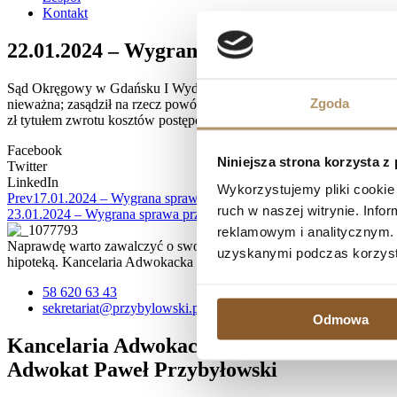
Kontakt
22.01.2024 – Wygrana sprawa przeciwko m
Sąd Okręgowy w Gdańsku I Wydział Cywilny, referent SSO Michał Jan
Zgoda
nieważna; zasądził na rzecz powódki kwotę 322.492,56 zł wraz z ust
zł tytułem zwrotu kosztów postępowania wraz z odsetkami ustawowym
Facebook
Niniejsza strona korzysta z
Twitter
LinkedIn
Wykorzystujemy pliki cookie 
Prev
17.01.2024 – Wygrana sprawa przeciwko mBank S.A. – umowa 
ruch w naszej witrynie. Inf
23.01.2024 – Wygrana sprawa przeciwko Bank BPH S.A. – umowa k
reklamowym i analitycznym. 
Naprawdę warto zawalczyć o swoje prawa, zwłaszcza, jeśli spłata kr
uzyskanymi podczas korzysta
hipoteką. Kancelaria Adwokacka działa na terenie Trójmiasta, ale 
58 620 63 43
sekretariat@przybylowski.pl
Odmowa
Kancelaria Adwokacka
Adwokat Paweł Przybyłowski