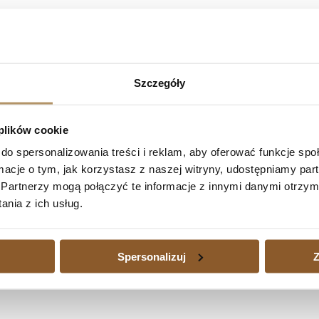
Bank S.A. – umowa kredytu nieważna w cał
k, wyrokiem z dnia 22 stycznia 2024 roku (sygn. akt: I C 1327/22) n
Szczegóły
awowymi odsetkami za opóźnienie od tej kwoty od dnia 4 października
i za opóźnienie od tej kwoty od dnia uprawomocnienia się orzeczenia 
 plików cookie
do spersonalizowania treści i reklam, aby oferować funkcje sp
kredytu nieważna w całości
ormacje o tym, jak korzystasz z naszej witryny, udostępniamy p
redytu nieważna w całości
Następny
Partnerzy mogą połączyć te informacje z innymi danymi otrzym
edytu waloryzowanego do waluty jest dużym obciążeniem, a także wtedy
nia z ich usług.
zajmujemy się również sprawami kredytów waloryzowanych do walut udz
Spersonalizuj
Z