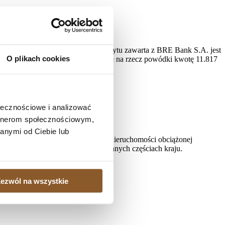
ości
a rozprawie ustalił, że umowa kredytu zawarta z BRE Bank S.A. jest
O plikach cookies
 2022 roku do dnia zapłaty; zasądził na rzecz powódki kwotę 11.817
do dnia zapłaty.
ołecznościowe i analizować
artnerom społecznościowym,
anymi od Ciebie lub
, gdy istnieje potrzeba sprzedaży nieruchomości obciążonej
ielonych kredytobiorcom także w innych częściach kraju.
ezwól na wszystkie