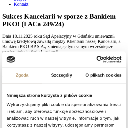
Kontakt
Sukces Kancelarii w sporze z Bankiem
PKO! (I ACa 249/24)
Dnia 18.11.2025 roku Sąd Apelacyjny w Gdańsku unieważnił
umowę kredytową zawartą między Klientami naszej Kancelarii, a
Bankiem PKO BP S.A., zmieniając tym samym wcześniejsze
rozstrzygnięcie Sądu I instancji.
W I instancji Sąd zasądził na rzecz powodów kwotę 11 978,95 zł
wraz z ustawowymi odsetkami za opóźnienie od dnia 4 czerwca
2019 roku, jednocześnie oddalając powództwo w pozostałym
Zgoda
Szczegóły
O plikach cookies
zakresie.
Sąd II instancji zasądził na rzecz naszych Klientów kwoty: 28
821,44 zł i 13 843,75 CHF wraz z ustawowymi odsetkami za
Niniejsza strona korzysta z plików cookie
opóźnienie od dnia 4 czerwca 2019 roku do dnia zapłaty, a także 54
404,03 zł i 21 145,15 CHF wraz z ustawowymi odsetkami za
Wykorzystujemy pliki cookie do spersonalizowania treści
opóźnienie od dnia 17 listopada 2020 roku do dnia zapłaty.
i reklam, aby oferować funkcje społecznościowe i
Klienci otrzymali również 6 417 zł tytułem zwrotu kosztów
analizować ruch w naszej witrynie. Informacje o tym, jak
postępowania oraz 9 100 zł tytułem zwrotu kosztów postępowania
korzystasz z naszej witryny, udostępniamy partnerom
apelacyjnego, także z ustawowymi odsetkami za opóźnienie.