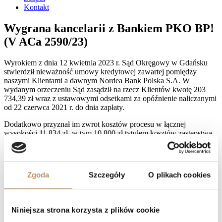
Kontakt
Wygrana kancelarii z Bankiem PKO BP!
(V ACa 2590/23)
Wyrokiem z dnia 12 kwietnia 2023 r. Sąd Okręgowy w Gdańsku
stwierdził nieważność umowy kredytowej zawartej pomiędzy
naszymi Klientami a dawnym Nordea Bank Polska S.A. W
wydanym orzeczeniu Sąd zasądził na rzecz Klientów kwotę 203
734,39 zł wraz z ustawowymi odsetkami za opóźnienie naliczanymi
od 22 czerwca 2021 r. do dnia zapłaty.
Dodatkowo przyznał im zwrot kosztów procesu w łącznej
wysokości 11 834 zł, w tym 10 800 zł tytułem kosztów zastępstwa
procesowego. Zasądzone koszty zostały również objęte
ustawowymi odsetkami za opóźnienie liczonymi od dnia
uprawomocnienia się wyroku do dnia zapłaty. Pozwany Bank
zaskarżył wyrok, wnosząc apelację.
Zgoda
Szczegóły
O plikach cookies
Wyrokiem z dnia 25 marca 2026 r. Sąd Apelacyjny oddalił ją jednak
w całości, podzielając stanowisko Sądu I instancji i utrzymując w
mocy korzystne dla naszych Klientów rozstrzygnięcie. Jednocześnie
Niniejsza strona korzysta z plików cookie
Sąd Apelacyjny zasądził na rzecz Klientów kwotę 8 100 zł tytułem
zwrotu kosztów zastępstwa procesowego poniesionych w