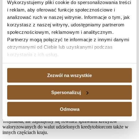
Wykorzystujemy pliki cookie do spersonalizowania treści
postępowaniu apelacyjnym wraz z ustawowymi odsetkami za
i reklam, aby oferować funkcje społecznościowe i
opóźnienie naliczanymi od dnia uprawomocnienia się orzeczenia do
dnia zapłaty.
analizować ruch w naszej witrynie. Informacje o tym, jak
korzystasz z naszej witryny, udostępniamy partnerom
Prawomocne zakończenie sprawy stanowi kolejne potwierdzenie
społecznościowym, reklamowym i analitycznym.
skuteczności działań naszej Kancelarii oraz konsekwentnej i
efektywnej reprezentacji Klientów w sporach przeciwko bankom
Partnerzy mogą połączyć te informacje z innymi danymi
dotyczących nieważnych umów kredytowych.
otrzymanymi od Ciebie lub uzyskanymi podczas
Facebook
korzystania z ich usług.
Twitter
LinkedIn
Prev
Kolejny sukces Kancelarii w sprawie przeciwko Raiffeisen
Zezwól na wszystkie
Bank International AG! (V ACa 713/25)
Korzystny wyrok dla Klientów Kancelarii w sprawie przeciwko
Bankowi BPH SA! (I ACa 2479/23)
Następny
Spersonalizuj
Naprawdę warto zawalczyć o swoje prawa, zwłaszcza, jeśli spłata
kredytu waloryzowanego do waluty jest dużym obciążeniem, a
Odmowa
także wtedy, gdy istnieje potrzeba sprzedaży nieruchomości
obciążonej hipoteką. Kancelaria Adwokacka działa na terenie
Trójmiasta, ale zajmujemy się również sprawami kredytów
waloryzowanych do walut udzielonych kredytobiorcom także w
innych częściach kraju.