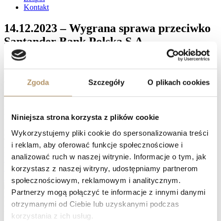
Kontakt
14.12.2023 – Wygrana sprawa przeciwko
Santander Bank Polska S.A.
Sąd Apelacyjny w Gdańsku V Wydział Cywilny, referent SSA
Anna Daniszewska, wyrokiem z dnia 14 grudnia 2023 roku (sygn.
akt: V ACa 1171/23) na rozprawie oddalił apelację pozwanego
Zgoda
Szczegóły
O plikach cookies
Santander Bank Polska S.A. od wyroku Sądu Okręgowego w
Gdańsku z dnia 31 stycznia 2023 roku, sygn. akt: XV C 1431/21;
zasądził na rzecz powodów kwotę 8.100 zł tytułem zwrotu kosztów
postępowania apelacyjnego.
Niniejsza strona korzysta z plików cookie
Facebook
Wykorzystujemy pliki cookie do spersonalizowania treści
Twitter
i reklam, aby oferować funkcje społecznościowe i
LinkedIn
analizować ruch w naszej witrynie. Informacje o tym, jak
Prev
14.12.2023 – Wygrana sprawa przeciwko Santander Bank
Polska S.A.
korzystasz z naszej witryny, udostępniamy partnerom
14.12.2023 – Wygrana sprawa przeciwko mBank S.A.
Następny
społecznościowym, reklamowym i analitycznym.
Partnerzy mogą połączyć te informacje z innymi danymi
Naprawdę warto zawalczyć o swoje prawa, zwłaszcza, jeśli spłata
kredytu waloryzowanego do waluty jest dużym obciążeniem, a
otrzymanymi od Ciebie lub uzyskanymi podczas
także wtedy, gdy istnieje potrzeba sprzedaży nieruchomości
korzystania z ich usług.