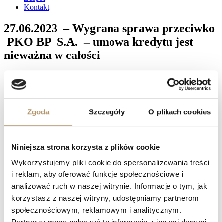
Kontakt
27.06.2023 – Wygrana sprawa przeciwko
PKO BP S.A. – umowa kredytu jest
nieważna w całości
Sąd Okręgowy w Gdańsku XV Wydział Cywilny , referent
del. do SO Katarzyna Bójko-Narczewska wyrokiem z dnia
27.06.2023 r. (sygn. akt: I C 866/22 ) na posiedzeniu
niejawnym ustalił, że umowa kredytu hipotecznego
Zgoda
Szczegóły
O plikach cookies
indeksowanego do CHF zawarta w 2010 roku pomiędzy
powodami a NORDEA Bank Polska S.A. jest nieważna w
całości; zasądził od pozwanego na rzecz powodów kwotę
242792 PLN wraz z ustawowymi odsetkami za opóźnienie
Niniejsza strona korzysta z plików cookie
oraz zasądził od pozwanego na rzecz powodów kwotę 11834
PLN tytułem zwrotu kosztów procesu, oddalił pozew w
Wykorzystujemy pliki cookie do spersonalizowania treści
pozostałym zakresie.
i reklam, aby oferować funkcje społecznościowe i
Facebook
analizować ruch w naszej witrynie. Informacje o tym, jak
Twitter
korzystasz z naszej witryny, udostępniamy partnerom
LinkedIn
Prev
22.06.2023 – Wygrana sprawa przeciwko PKO BP S.A. –
społecznościowym, reklamowym i analitycznym.
umowa kredytu nieważna w całości
Partnerzy mogą połączyć te informacje z innymi danymi