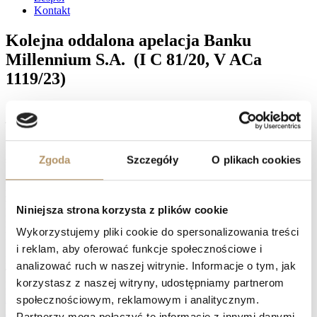
Kontakt
Kolejna oddalona apelacja Banku
Millennium S.A. (I C 81/20, V ACa
1119/23)
Sąd Okręgowy w Gdańsku, w osobie Sędzi Magdaleny Lemańczyk
– Lis ustalił nieważność umowy kredytu zawartej przez naszych
Klientów z Bankiem Millennium. Sąd zasądził na rzecz naszych
Klientów kwotę 211 507,43 PLN tytułem zwrotu kapitału
Zgoda
Szczegóły
O plikach cookies
spłacanego przez lata w ramach wykonywania nieważnej umowy.
Dodatkowo, naszym Klientom przyznano zwrot kosztów
postępowania w wysokości 11 834 PLN. Bank zdecydował się
zaskarżyć wyrok Sądu I instancji. Apelacja, zgodnie z naszymi
Niniejsza strona korzysta z plików cookie
przewidzeniami, została oddalona. Ponadto Sąd Apelacyjny zasądził
na rzecz naszych Klientów kwotę 8 100 PLN tytułem zwrotu
Wykorzystujemy pliki cookie do spersonalizowania treści
kosztów postępowania apelacyjnego. Wyrok jest już prawomocny.
i reklam, aby oferować funkcje społecznościowe i
Facebook
analizować ruch w naszej witrynie. Informacje o tym, jak
Twitter
korzystasz z naszej witryny, udostępniamy partnerom
LinkedIn
Prev
PKO BP. S.A. przegrywa w obu instancjach! (I C 1113/21, I
społecznościowym, reklamowym i analitycznym.
ACa 1744/23)
Partnerzy mogą połączyć te informacje z innymi danymi