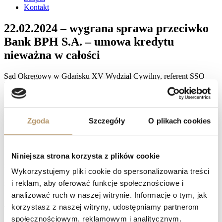
Kontakt
22.02.2024 – wygrana sprawa przeciwko
Bank BPH S.A. – umowa kredytu
nieważna w całości
Sąd Okręgowy w Gdańsku XV Wydział Cywilny, referent SSO
Urszula Minga-Głuszcz, wyrokiem z dnia 22 lutego 2024 roku
(sygn. akt: XV C 2646/21) na rozprawie ustalił, że umowa kredytu
zawarta z GE Money Bank S.A. jest nieważna; zasądził na rzecz
powodów kwotę 108.560,26 wraz z odsetkami ustawowymi za
Zgoda
Szczegóły
O plikach cookies
opóźnienie od dnia 8 stycznia 2022 roku do dnia zapłaty; zasądził
na rzecz powodów kwotę 56.252,31 CHF wraz z odsetkami
ustawowymi za opóźnienie od dnia 8 stycznia 2022 roku do dnia
zapłaty; zasądził na rzecz powodów kwotę 11.834 zł tytułem zwrotu
Niniejsza strona korzysta z plików cookie
kosztów procesu, w tym 10.800 zł tytułem zwrotu kosztów
zastępstwa procesowego, wraz z odsetkami ustawowymi za
Wykorzystujemy pliki cookie do spersonalizowania treści
opóźnienie za czas od dnia uprawomocnienia się wyroku do dnia
zapłaty.
i reklam, aby oferować funkcje społecznościowe i
analizować ruch w naszej witrynie. Informacje o tym, jak
Facebook
korzystasz z naszej witryny, udostępniamy partnerom
Twitter
LinkedIn
społecznościowym, reklamowym i analitycznym.