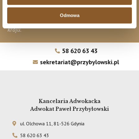
waloryzowanych do walut udzielonych
Odmowa
kredytobiorcom także w innych częściach
kraju.
58 620 63 43
sekretariat@przybylowski.pl
Kancelaria Adwokacka
Adwokat Paweł Przybyłowski
ul. Olchowa 11, 81-526 Gdynia
58 620 63 43