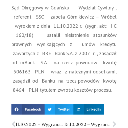
Sąd Okręgowy w Gdańsku I Wydział Cywilny ,
referent SSO Izabela Górnikiewicz – Wróbel
wyrokiem z dnia 11.10.2022 r. (sygn. akt: I C
160/18) ustalił nieistnienie stosunków
prawnych wynikających z umów kredytu
zawartych z BRE Bank S.A. z 2007 r. , zasądził
od mBank S.A. na rzecz powodów kwotę
506163 PLN wraz z należnymi odsetkami,
zasądził od Banku na rzecz powodów kwotę
8464 PLN tytułem zwrotu kosztów procesu.
Facebook
Twitter
LinkedIn
11.10.2022 – Wygrana sprawa przeciwko mBank S.A. – umowa kredytu nieważna w całości
13.10.2022 – Wygrana sprawa przeciwko PKO BP S.A. – umowa kredytu nieważna w całości