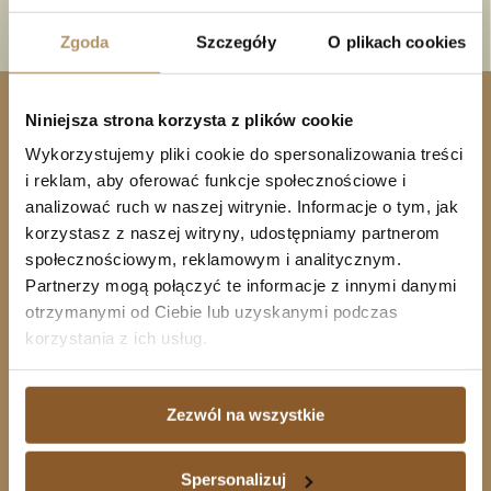
Zgoda
Szczegóły
O plikach cookies
Niniejsza strona korzysta z plików cookie
Wykorzystujemy pliki cookie do spersonalizowania treści
i reklam, aby oferować funkcje społecznościowe i
Naprawdę warto zawalczyć o swoje prawa,
analizować ruch w naszej witrynie. Informacje o tym, jak
korzystasz z naszej witryny, udostępniamy partnerom
zwłaszcza, jeśli spłata kredytu
społecznościowym, reklamowym i analitycznym.
waloryzowanego do waluty jest dużym
Partnerzy mogą połączyć te informacje z innymi danymi
otrzymanymi od Ciebie lub uzyskanymi podczas
obciążeniem, a także wtedy, gdy istnieje
korzystania z ich usług.
potrzeba sprzedaży nieruchomości
obciążonej hipoteką. Kancelaria Adwokacka
Zezwól na wszystkie
działa na terenie Trójmiasta, ale zajmujemy
się również sprawami kredytów
Spersonalizuj