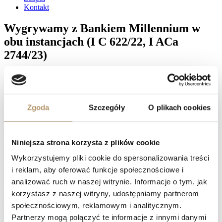
Kontakt
Wygrywamy z Bankiem Millennium w
obu instancjach (I C 622/22, I ACa
2744/23)
Sąd Apelacyjny w Gdańsku wyrokiem z dnia 21 sierpnia 2024 roku
oddalił apelację Banku Millennium, wniesioną przez Spółkę od
wyroku Sądu Okręgowego w Gdańsku z dnia 3 lipca 2023 roku.
Zgoda
Szczegóły
O plikach cookies
Sąd I instancji ustalił nieważność umowy kredytu zawartej przez
naszych klientów, co spotkało się z procesową reakcją Banku.
Jednak również w II instancji Sąd, w osobie Sędzi Agnieszki
Witczak – Słoczyńskiej, przyznał rację klientom naszej Kancelarii,
Niniejsza strona korzysta z plików cookie
zobowiązując dodatkowo Bank do pokrycia kosztów postępowania
apelacyjnego w kwocie 8 100 złotych na rzecz naszych klientów.
Wykorzystujemy pliki cookie do spersonalizowania treści
i reklam, aby oferować funkcje społecznościowe i
Facebook
analizować ruch w naszej witrynie. Informacje o tym, jak
Twitter
LinkedIn
korzystasz z naszej witryny, udostępniamy partnerom
Prev
Sąd Apelacyjny w Gdańsku oddalił apelację Banku Raiffeisen!
społecznościowym, reklamowym i analitycznym.
(I ACa 2327/23, XV C 809/21)
Partnerzy mogą połączyć te informacje z innymi danymi
Kolejna oddalona apelacja Banku Millennium (I C 1595/20, I ACa