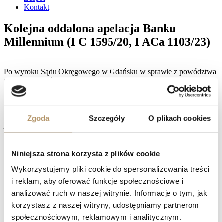
Kontakt
Kolejna oddalona apelacja Banku
Millennium (I C 1595/20, I ACa 1103/23)
Po wyroku Sądu Okręgowego w Gdańsku w sprawie z powództwa
naszych klientów, Bank Millennium, zgodnie z przyjętą polityką,
zdecydował się na dozwolony przepisami prawa procesowego
środek zaskarżenia, a mianowicie na wniesienie apelacji. Sąd
Okręgowy stwierdził bowiem, że umowa zawarta pomiędzy
Bankiem a naszymi klientami jest nieważna, przyznając
Zgoda
Szczegóły
O plikach cookies
jednocześnie kwoty: 21 427,18 złotych oraz 47 918,50 franków
szwajcarskich tytułem zwrotu dokonanych przez nich wpłat na
poczet rat kredytu. Wyrok Sądu Apelacyjnego w Gdańsku (Sędzia
Adrianna Gołuńska – Łupina), w zgodzie z oczekiwaniami naszej
Niniejsza strona korzysta z plików cookie
Kancelarii, okazał się być korzystny dla naszych klientów – Sąd II
Wykorzystujemy pliki cookie do spersonalizowania treści
instancji oddalił apelację Banku, przyznając na rzecz naszych
klientów, analogicznie jak Sąd I instancji, koszty postępowania.
i reklam, aby oferować funkcje społecznościowe i
analizować ruch w naszej witrynie. Informacje o tym, jak
Facebook
Twitter
korzystasz z naszej witryny, udostępniamy partnerom
LinkedIn
społecznościowym, reklamowym i analitycznym.