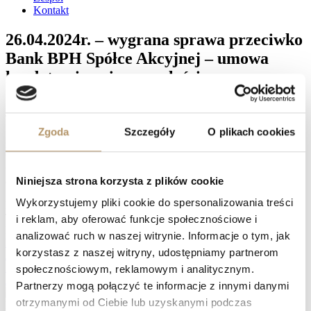
Kontakt
26.04.2024r. – wygrana sprawa przeciwko
Bank BPH Spółce Akcyjnej – umowa
kredytu nieważna w całości
Sąd Apelacyjny w Gdańsku I Wydział Cywilny, referent SSA Ewa
Tomaszewska, wyrokiem z dnia 26.04.2024 r. (sygn. akt I ACa
Zgoda
Szczegóły
O plikach cookies
708/23) na rozprawie ustalił, że oddala apelację pozwanego;
zasądził od pozwanego na rzecz powoda kwotę 8 100 złotych
tytułem zwrotu kosztów postępowania apelacyjnego wraz z
ustawowymi odsetkami za opóźnienie od dnia uprawomocnienia się
Niniejsza strona korzysta z plików cookie
orzeczenia do dnia zapłaty.
Wykorzystujemy pliki cookie do spersonalizowania treści
Facebook
Twitter
i reklam, aby oferować funkcje społecznościowe i
LinkedIn
analizować ruch w naszej witrynie. Informacje o tym, jak
Prev
26.04.2024 r. – wygrana sprawa przeciwko mBank Spółka
korzystasz z naszej witryny, udostępniamy partnerom
Akcyjna – umowa kredytu nieważna w całości
30.04.2024r. – wygrana sprawa przeciwko Bank BPH Spółce
społecznościowym, reklamowym i analitycznym.
Akcyjnej – umowa kredytu nieważna w całości
Następny
Partnerzy mogą połączyć te informacje z innymi danymi
otrzymanymi od Ciebie lub uzyskanymi podczas
Naprawdę warto zawalczyć o swoje prawa, zwłaszcza, jeśli spłata