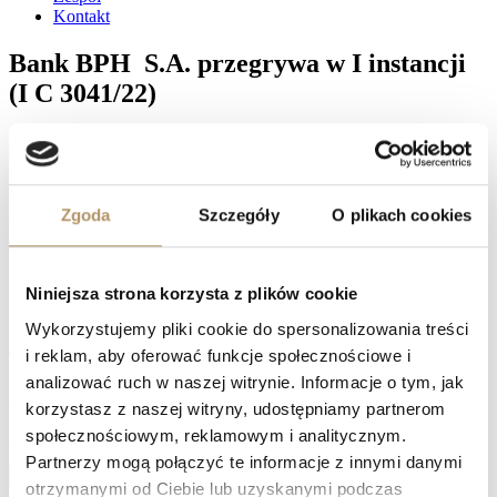
Kontakt
Bank BPH S.A. przegrywa w I instancji
(I C 3041/22)
Sąd Okręgowy w Gdańsku, w osobie Sędziego Michała Janka,
ustalił nieważność umowy kredytu łączącej Klientów naszej
Kancelarii z Bankiem BPH. Sąd zasądził na rzecz naszych
Klientów 634 997,69 PLN tytułem spłacanego kapitału, w ramach
Zgoda
Szczegóły
O plikach cookies
wykonywania nieważnej umowy kredytu, wraz z ustawowymi
odsetkami za opóźnienie od dnia 11 kwietnia 2023 roku. Co więcej,
nasi Klienci mogą również liczyć na zwrot przez Bank kosztów
procesu w wysokości 17 234 PLN. Wszystkie te kwoty nasi Klienci
Niniejsza strona korzysta z plików cookie
otrzymają, gdy tylko wyrok stanie się prawomocny.
Wykorzystujemy pliki cookie do spersonalizowania treści
Facebook
i reklam, aby oferować funkcje społecznościowe i
Twitter
LinkedIn
analizować ruch w naszej witrynie. Informacje o tym, jak
Prev
mBank S.A. przegrywa w obu instancjach! (XV C 1133/21, I
korzystasz z naszej witryny, udostępniamy partnerom
ACa 1682/23)
społecznościowym, reklamowym i analitycznym.
Sąd Okręgowy w Gdańsku: umowa kredytu z BNP Paribas Bank
Polska S.A. nieważna (XV C 251/22)
Następny
Partnerzy mogą połączyć te informacje z innymi danymi
otrzymanymi od Ciebie lub uzyskanymi podczas