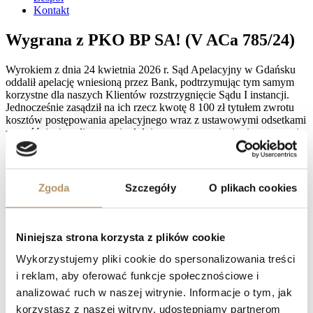
Kontakt
Wygrana z PKO BP SA! (V ACa 785/24)
Wyrokiem z dnia 24 kwietnia 2026 r. Sąd Apelacyjny w Gdańsku
oddalił apelację wniesioną przez Bank, podtrzymując tym samym
korzystne dla naszych Klientów rozstrzygnięcie Sądu I instancji.
Jednocześnie zasądził na ich rzecz kwotę 8 100 zł tytułem zwrotu
kosztów postępowania apelacyjnego wraz z ustawowymi odsetkami
za opóźnienie naliczanymi od dnia uprawomocnienia się orzeczenia
do dnia zapłaty.
Prawomocne zakończenie sprawy potwierdziło nieważność umowy
kredytowej zawartej z dawnym Nordea Bank Polska S.A. Zgodnie
Zgoda
Szczegóły
O plikach cookies
z wyrokiem Sądu I instancji nasi Klienci uzyskali zasądzenie kwoty
185 700,14 zł wraz z ustawowymi odsetkami za opóźnienie
liczonymi od 14 marca 2023 r. do dnia zapłaty. Ponadto na rzecz
Klientów zasądzono kwotę 11 834 zł tytułem zwrotu kosztów
Niniejsza strona korzysta z plików cookie
procesu, w tym 10 834 zł tytułem kosztów zastępstwa procesowego.
Wykorzystujemy pliki cookie do spersonalizowania treści
Również te należności zostały objęte ustawowymi odsetkami za
i reklam, aby oferować funkcje społecznościowe i
opóźnienie liczonymi od dnia uprawomocnienia się orzeczenia do
analizować ruch w naszej witrynie. Informacje o tym, jak
dnia zapłaty.
korzystasz z naszej witryny, udostępniamy partnerom