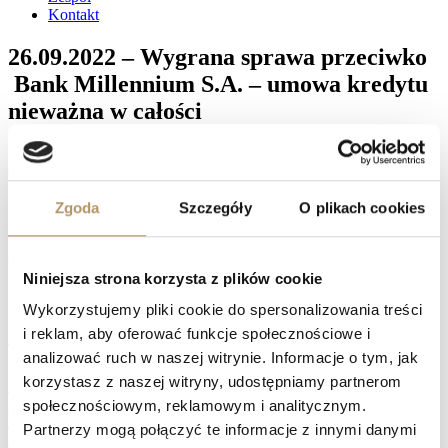
Kontakt
26.09.2022 – Wygrana sprawa przeciwko
Bank Millennium S.A. – umowa kredytu
nieważna w całości
Sąd Okręgowy w Gdańsku I Wydział Cywilny , referent SSR
del. do SO Monika Bakuła-Steinborn wyrokiem z dnia
26.09.2022 r. (sygn. akt: I C 118/20 ) ustalił, iż umowa
Zgoda
Szczegóły
O plikach cookies
kredytu zawarta z Bank Millennium S.A. w 2007 r. nie istnieje z
powodu jej nieważności , zasądził od Bank Millennium S.A. na
rzecz powodów kwotę 42886 PLN oraz kwotę 31920 CHF
wraz z należnymi odsetkami, zasądził od Banku na rzecz
Niniejsza strona korzysta z plików cookie
powodów kwotę 6434 PLN tytułem zwrotu kosztów procesu, w
pozostałym zakresie pozew oddalił.
Wykorzystujemy pliki cookie do spersonalizowania treści
Facebook
i reklam, aby oferować funkcje społecznościowe i
Twitter
analizować ruch w naszej witrynie. Informacje o tym, jak
LinkedIn
korzystasz z naszej witryny, udostępniamy partnerom
Prev
21.09.2022 – Wygrana sprawa przeciwko Getin Noble Bank
S.A. – umowa kredytu nieważna w całości
społecznościowym, reklamowym i analitycznym.
26.09.2022 – Wygrana sprawa przeciwko Bank BPH S.A. –
Partnerzy mogą połączyć te informacje z innymi danymi
umowa kredytu nieważna w całości
Następny