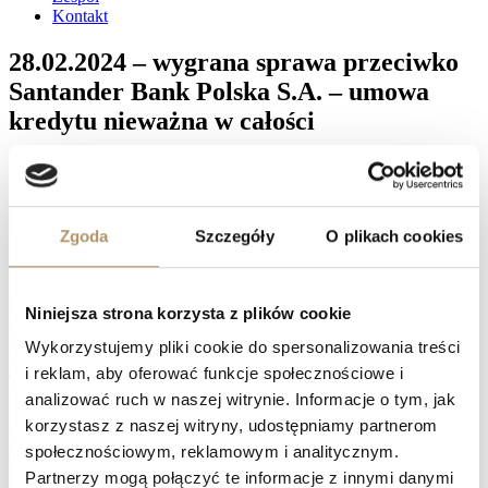
Kontakt
28.02.2024 – wygrana sprawa przeciwko
Santander Bank Polska S.A. – umowa
kredytu nieważna w całości
Sąd Okręgowy w Gdańsku XV Wydział Cywilny, referent SSO
Agnieszka Piotrowska, wyrokiem z dnia 28 lutego 2024 roku (sygn.
akt: XV C 674/21) na rozprawie ustalił, że umowa kredytu zawarta
z Kredyt Bank S.A. jest nieważna; zasądził na rzecz powodów
Zgoda
Szczegóły
O plikach cookies
kwotę 149.373,88 zł wraz z ustawowymi odsetkami za opóźnienie
liczonymi od dnia 18 czerwca 2021 roku do dnia zapłaty; zasądził
na rzecz powodów kwotę 6.434 zł wraz z ustawowymi odsetkami
za opóźnienie od dnia uprawomocnienia się orzeczenia do dnia
Niniejsza strona korzysta z plików cookie
zapłaty tytułem zwrotu kosztów procesu.
Wykorzystujemy pliki cookie do spersonalizowania treści
Facebook
i reklam, aby oferować funkcje społecznościowe i
Twitter
analizować ruch w naszej witrynie. Informacje o tym, jak
LinkedIn
Prev
27.02.2024 – wygrana sprawa przeciwko Bank Millennium
korzystasz z naszej witryny, udostępniamy partnerom
S.A. – umowa kredytu nieważna w całości
społecznościowym, reklamowym i analitycznym.
06.03.2024 r. – wygrana sprawa przeciwko Powszechna Kasa
Partnerzy mogą połączyć te informacje z innymi danymi
Oszczędności Bank Polski S.A. – umowa kredytu nieważna w