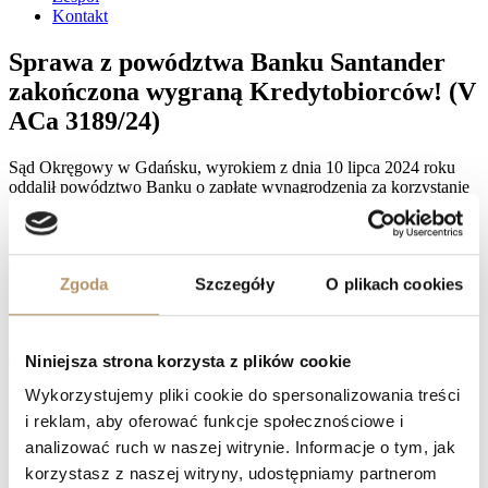
Kontakt
Sprawa z powództwa Banku Santander
zakończona wygraną Kredytobiorców! (V
ACa 3189/24)
Sąd Okręgowy w Gdańsku, wyrokiem z dnia 10 lipca 2024 roku
oddalił powództwo Banku o zapłatę wynagrodzenia za korzystanie
z udostępnionego Klientom kapitału. Jednocześnie na rzecz
Klientów zasądzono kwotę 5 434 zł tytułem zwrotu kosztów
procesu wraz z odsetkami ustawowymi za opóźnienie. Bank wniósł
apelację od powyższego wyroku, jednak Sąd Apelacyjny w pełni
Zgoda
Szczegóły
O plikach cookies
podzielił stanowisko Sądu I instancji i oddalił środek odwoławczy.
W konsekwencji Klienci uzyskali dodatkowo kwotę 4 050 zł
tytułem zwrotu kosztów postępowania apelacyjnego wraz z
Niniejsza strona korzysta z plików cookie
odsetkami ustawowymi za opóźnienie, naliczanymi od dnia
uprawomocnienia się orzeczenia do dnia zapłaty. Orzeczenie to
Wykorzystujemy pliki cookie do spersonalizowania treści
stanowi przykład skutecznej obrony przed tego rodzaju
powództwami, która pozwala kredytobiorcom nie tylko uniknąć
i reklam, aby oferować funkcje społecznościowe i
niezasadnych roszczeń, lecz także uzyskać zwrot kosztów
analizować ruch w naszej witrynie. Informacje o tym, jak
postępowania poniesionych w toku procesu.
korzystasz z naszej witryny, udostępniamy partnerom