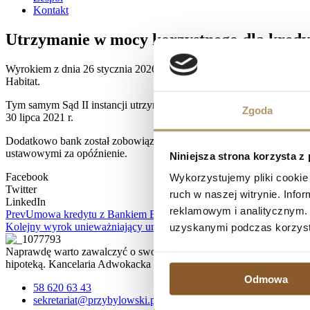
Kontakt
Utrzymanie w mocy korzystnego dla kredy
Wyrokiem z dnia 26 stycznia 2026 r. Sąd Apelacyjny w Gdańsku (w
Habitat.
Tym samym Sąd II instancji utrzymał w mocy korzystne rozstrzygni
Zgoda
30 lipca 2021 r.
Dodatkowo bank został zobowiązany do zapłaty 11 834 zł tytułem zw
ustawowymi za opóźnienie.
Niniejsza strona korzysta z
Facebook
Wykorzystujemy pliki cookie 
Twitter
ruch w naszej witrynie. Inf
LinkedIn
reklamowym i analitycznym. 
Prev
Umowa kredytu z Bankiem BPH SA unieważniona! ( V ACa 71
Kolejny wyrok unieważniający umowę w sprawie przeciwko Raiffeis
uzyskanymi podczas korzysta
Naprawdę warto zawalczyć o swoje prawa, zwłaszcza, jeśli spłata kr
hipoteką. Kancelaria Adwokacka działa na terenie Trójmiasta, ale 
Odmowa
58 620 63 43
sekretariat@przybylowski.pl