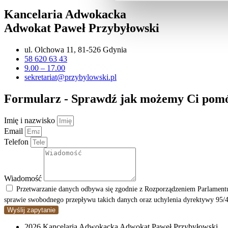
Kancelaria Adwokacka
Adwokat Paweł Przybyłowski
ul. Olchowa 11, 81-526 Gdynia
58 620 63 43
9.00 – 17.00
sekretariat@przybylowski.pl
Formularz - Sprawdź jak możemy Ci pom
Imię i nazwisko
Email
Telefon
Wiadomość
Przetwarzanie danych odbywa się zgodnie z Rozporządzeniem Parlamentu
sprawie swobodnego przepływu takich danych oraz uchylenia dyrektywy 95/4
Wyślij zapytanie
2026 Kancelaria Adwokacka Adwokat Paweł Przybyłowski