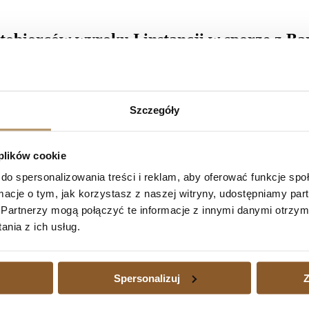
tobiorców wyroku I instancji w sporze z B
 składzie SSA Marek Machnij) oddalił apelację banku i prawomocnie
ęcie, zasądzając na rzecz kredytobiorców kwot 867 703,73 PLN oraz 
Szczegóły
rotu kosztów procesu za pierwszą instancję oraz 8 100 zł za postępo
 plików cookie
do spersonalizowania treści i reklam, aby oferować funkcje sp
ormacje o tym, jak korzystasz z naszej witryny, udostępniamy p
Partnerzy mogą połączyć te informacje z innymi danymi otrzym
2/25)
en Bank International AG! ( I ACa 28/26)
Następny
nia z ich usług.
edytu waloryzowanego do waluty jest dużym obciążeniem, a także wtedy
zajmujemy się również sprawami kredytów waloryzowanych do walut udz
Spersonalizuj
Z