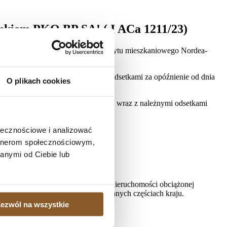
ankiem PKO BP SA! ( I ACa 1211/23)
 potwierdził nieważność umowy kredytu mieszkaniowego Nordea-
85 202,02 CHF wraz z ustawowymi odsetkami za opóźnienie od dnia
O plikach cookies
wanie apelacyjne, w obu przypadkach wraz z należnymi odsetkami
ołecznościowe i analizować
artnerom społecznościowym,
anymi od Ciebie lub
, gdy istnieje potrzeba sprzedaży nieruchomości obciążonej
ielonych kredytobiorcom także w innych częściach kraju.
ezwól na wszystkie