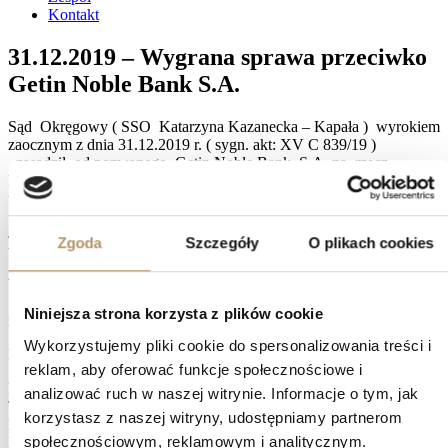
Kontakt
31.12.2019 – Wygrana sprawa przeciwko
Getin Noble Bank S.A.
Sąd Okręgowy ( SSO Katarzyna Kazanecka – Kapała ) wyrokiem
zaocznym z dnia 31.12.2019 r. ( sygn. akt: XV C 839/19 )
zasądził od pozwanego Getin Noble Bank S.A. na rzecz
kredytobiorcy kwotę 103.167 PLN wraz z odsetkami
ustawowymi za opóźnienie i zasądził zwrot kosztów procesu.
Jednocześnie Sąd wyrokowi nadał rygor natychmiastowej
Zgoda
Szczegóły
O plikach cookies
wykonalności w całości.
W ramach pozwu , powód żądał zasądzenia wskazanej powyżej
kwoty od Banku, w przypadku uznania umowy kredytowej za
Niniejsza strona korzysta z plików cookie
nieważną.
Wykorzystujemy pliki cookie do spersonalizowania treści i
Pozwany Bank nie złożył w ogóle odpowiedzi na pozew.
reklam, aby oferować funkcje społecznościowe i
Facebook
analizować ruch w naszej witrynie. Informacje o tym, jak
Twitter
korzystasz z naszej witryny, udostępniamy partnerom
LinkedIn
społecznościowym, reklamowym i analitycznym.
Prev
30.12.2019 – Wygrana sprawa przeciwko Bank Pekao S.A.