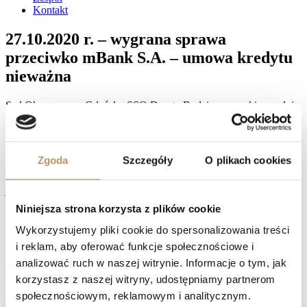
Kontakt
27.10.2020 r. – wygrana sprawa
przeciwko mBank S.A. – umowa kredytu
nieważna
Sąd Okręgowy w Gdańsku SSO Dorota Budzisz , wyrokiem z dnia
27 października 2020 r., na rozprawie, w sprawie o sygn. akt: XVI
Ca 1332/19, na skutek apelacji powodów, zasądził od pozwanego
mBank S.A. dodatkowo kwotę 3.353,54 zł oraz koszty
postępowania apelacyjnego. Sąd oddalił apelację pozwanego banku.
Zgoda
Szczegóły
O plikach cookies
Apelacja pozwanego była pozbawiona uzasadnionych podstaw i
jako taka podlegała oddaleniu. Za zasadną należało uznać apelację
powodów w związku z podzieleniem przez Sąd Okręgowy
Niniejsza strona korzysta z plików cookie
zasadności zarzutów dotyczących skutków umowy uznanej za
nieważną w zakresie żądania zwrotu uiszczonych w związku z tą
Wykorzystujemy pliki cookie do spersonalizowania treści
umową świadczeń.
i reklam, aby oferować funkcje społecznościowe i
Facebook
analizować ruch w naszej witrynie. Informacje o tym, jak
Twitter
korzystasz z naszej witryny, udostępniamy partnerom
LinkedIn
społecznościowym, reklamowym i analitycznym.
Prev
27.10.2020 – wygrana sprawa przeciwko mBank S.A. –